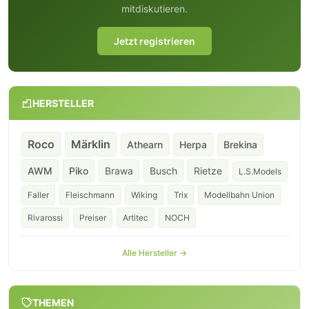
mitdiskutieren.
Jetzt registrieren
HERSTELLER
Roco
Märklin
Athearn
Herpa
Brekina
AWM
Piko
Brawa
Busch
Rietze
L.S.Models
Faller
Fleischmann
Wiking
Trix
Modellbahn Union
Rivarossi
Preiser
Artitec
NOCH
Alle Hersteller →
THEMEN