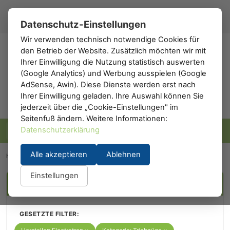
Registrieren
Anmelden
DE
▾
Datenschutz-Einstellungen
Wir verwenden technisch notwendige Cookies für
den Betrieb der Website. Zusätzlich möchten wir mit
h0
.de
Ihrer Einwilligung die Nutzung statistisch auswerten
(Google Analytics) und Werbung ausspielen (Google
AdSense, Awin). Diese Dienste werden erst nach
Ihrer Einwilligung geladen. Ihre Auswahl können Sie
jederzeit über die „Cookie-Einstellungen" im
Seitenfuß ändern. Weitere Informationen:
Datenschutzerklärung
Alle akzeptieren
Ablehnen
h0.eu
/
Modelleisenbahn
/
Triebzüge
/
Electrotren
Einstellungen
FILTER
GESETZTE FILTER: