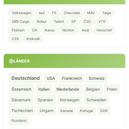
Volkswagen
taxi
FS
Chevrolet
MAV
Talgo
SBB Cargo
Robur
Talent
SP
ČSD
VTG
Flixtrain
CN
Ikarus
Vectron
Audi
Henschel
CSX
Krokodil
LÄNDER
Deutschland
USA
Frankreich
Schweiz
Österreich
Italien
Niederlande
Belgien
Polen
Dänemark
Spanien
Norwegen
Schweden
Tschechien
Ungarn
Kanada
Portugal
DDR
Russland