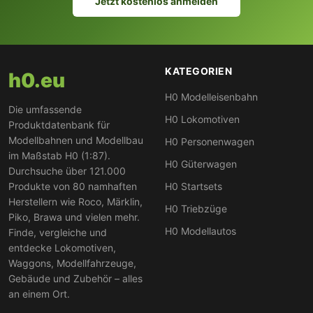
Basis, der erste AVE von 1992), der Velaro AVE S-103
Jetzt kostenlos anmelden
(Siemens), der Talgo S-130 „Pato" (Schnabelnase) für
gemischtspurigen Verkehr, der historische TAF, der
Schnelltriebwagen Renfe 592 sowie die Vorortzüge der
Reihe 470/447. Filter helfen bei der gezielten Suche
KATEGORIEN
h0.eu
nach Stromsystem oder Epoche.
H0 Modelleisenbahn
Die umfassende
H0 Lokomotiven
Produktdatenbank für
Modellbahnen und Modellbau
H0 Personenwagen
im Maßstab H0 (1:87).
H0 Güterwagen
Durchsuche über 121.000
Produkte von 80 namhaften
H0 Startsets
Herstellern wie Roco, Märklin,
H0 Triebzüge
Piko, Brawa und vielen mehr.
H0 Modellautos
Finde, vergleiche und
entdecke Lokomotiven,
Waggons, Modellfahrzeuge,
Gebäude und Zubehör – alles
an einem Ort.