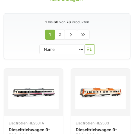
klassischen TER und Schnelltriebwagen 592.
Electrotren ist die einzige Adresse für detaillierte AVE-
Modelle in H0.
1
bis
60
von
78
Produkten
1
2
Electrotren HE2501A
Electrotren HE2503
Dieseltriebwagen 9-
Dieseltriebwagen 9-