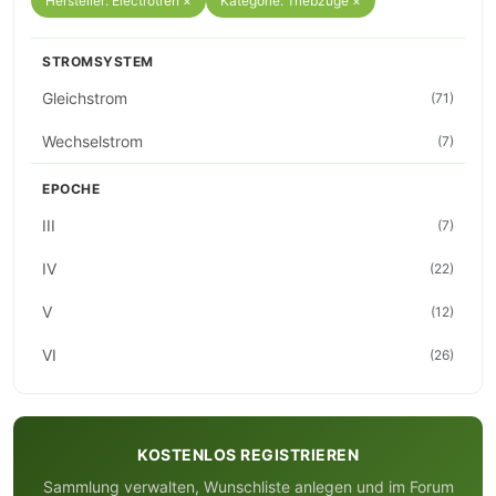
Hersteller: Electrotren ×
Kategorie: Triebzüge ×
STROMSYSTEM
Gleichstrom
(71)
Wechselstrom
(7)
EPOCHE
III
(7)
IV
(22)
V
(12)
VI
(26)
KOSTENLOS REGISTRIEREN
Sammlung verwalten, Wunschliste anlegen und im Forum