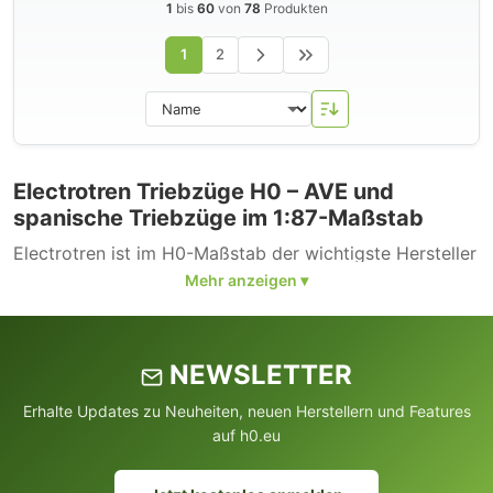
1
bis
60
von
78
Produkten
1
2
Electrotren Triebzüge H0 – AVE und
spanische Triebzüge im 1:87-Maßstab
Electrotren ist im H0-Maßstab der wichtigste Hersteller
spanischer Triebzüge und liefert die wichtigen AVE-
Hochgeschwindigkeitszüge sowie Regional- und
Vorortzüge der Renfe. Die Modelle bieten feine
Bedruckung, vorbildgerechte Stirnseiten und korrekte
NEWSLETTER
Stromabnehmer-Konfigurationen.
Erhalte Updates zu Neuheiten, neuen Herstellern und Features
Triebzug
-Modelle im Sortiment
auf h0.eu
Schwerpunkte sind der AVE S-100 (TGV-Atlantique-