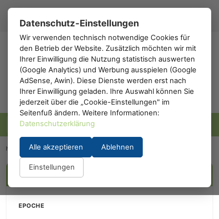
Registrieren
Anmelden
DE
▾
Datenschutz-Einstellungen
Wir verwenden technisch notwendige Cookies für
den Betrieb der Website. Zusätzlich möchten wir mit
h0
.de
Ihrer Einwilligung die Nutzung statistisch auswerten
(Google Analytics) und Werbung ausspielen (Google
AdSense, Awin). Diese Dienste werden erst nach
Ihrer Einwilligung geladen. Ihre Auswahl können Sie
jederzeit über die „Cookie-Einstellungen" im
Seitenfuß ändern. Weitere Informationen:
Datenschutzerklärung
Alle akzeptieren
Ablehnen
h0.eu
/
Hersteller
/
REE-Modeles
Einstellungen
FILTER
EPOCHE