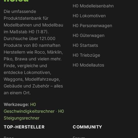
H0 Modelleisenbahn
Die umfassende
H0 Lokomotiven
Produktdatenbank für
Modellbahnen und Modellbau
H0 Personenwagen
im Maßstab H0 (1:87).
H0 Güterwagen
Durchsuche über 121.000
Produkte von 80 namhaften
H0 Startsets
Herstellern wie Roco, Märklin,
H0 Triebzüge
Piko, Brawa und vielen mehr.
H0 Modellautos
Finde, vergleiche und
entdecke Lokomotiven,
Waggons, Modellfahrzeuge,
Gebäude und Zubehör – alles
an einem Ort.
Werkzeuge:
H0
Geschwindigkeitsrechner
·
H0
Steigungsrechner
TOP-HERSTELLER
COMMUNITY