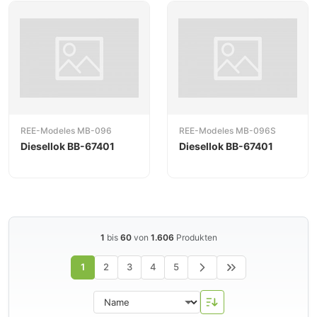
REE-Modeles MB-096
REE-Modeles MB-096S
Diesellok BB-67401
Diesellok BB-67401
1
bis
60
von
1.606
Produkten
1
2
3
4
5