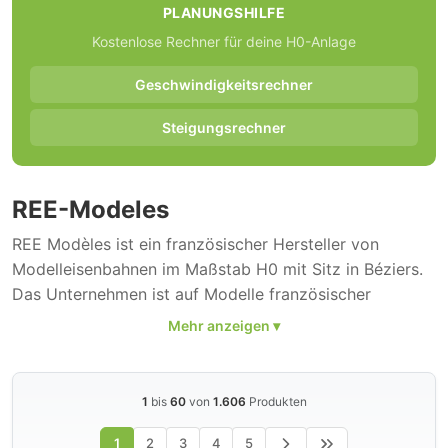
PLANUNGSHILFE
Kostenlose Rechner für deine H0-Anlage
Geschwindigkeitsrechner
Steigungsrechner
REE-Modeles
REE Modèles ist ein französischer Hersteller von
Modelleisenbahnen im Maßstab H0 mit Sitz in Béziers.
Das Unternehmen ist auf Modelle französischer
Vorbilder spezialisiert und bietet
Lokomotiven
,
Waggons und Zubehör der
SNCF
und anderer
französischer Bahngesellschaften. Das Sortiment
umfasst 1.606 H0-Modelle.
1
bis
60
von
1.606
Produkten
REE Modèles hat sich in kurzer Zeit einen
1
2
3
4
5