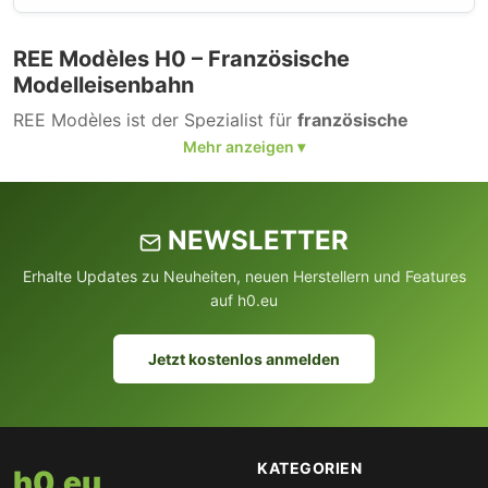
REE Modèles H0 – Französische
Modelleisenbahn
REE Modèles ist der Spezialist für
französische
Eisenbahnmodelle im Maßstab 1:87
. Das Sortiment
umfasst Lokomotiven, Waggons und Zubehör der SNCF
und anderer französischer Bahngesellschaften.
NEWSLETTER
Erhalte Updates zu Neuheiten, neuen Herstellern und Features
auf h0.eu
Jetzt kostenlos anmelden
KATEGORIEN
h0.eu