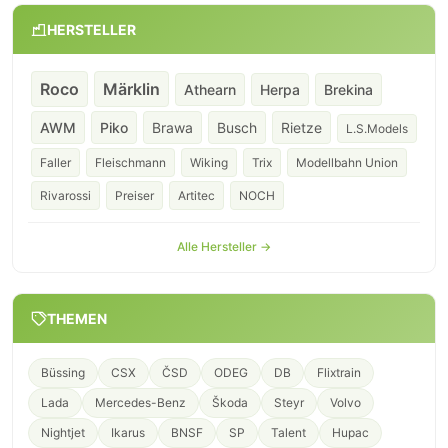
HERSTELLER
Roco
Märklin
Athearn
Herpa
Brekina
AWM
Piko
Brawa
Busch
Rietze
L.S.Models
Faller
Fleischmann
Wiking
Trix
Modellbahn Union
Rivarossi
Preiser
Artitec
NOCH
Alle Hersteller →
THEMEN
Büssing
CSX
ČSD
ODEG
DB
Flixtrain
Lada
Mercedes-Benz
Škoda
Steyr
Volvo
Nightjet
Ikarus
BNSF
SP
Talent
Hupac