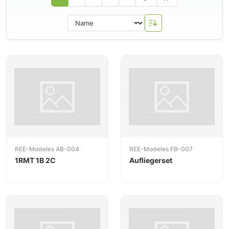
ausgezeichneten Ruf für hochdetaillierte Modelle
erarbeitet. Besonders bekannt sind die Nachbildungen
klassischer französischer Lokomotiven und
Güterwagen
.
REE-Modeles AB-004
REE-Modeles FB-007
1RMT 1B 2C
Aufliegerset