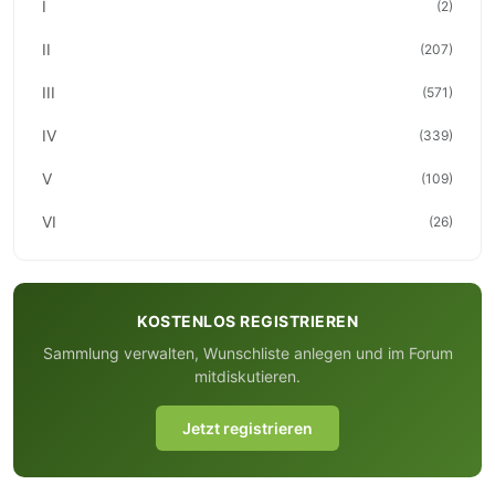
I
(2)
II
(207)
III
(571)
IV
(339)
V
(109)
VI
(26)
KOSTENLOS REGISTRIEREN
Sammlung verwalten, Wunschliste anlegen und im Forum
mitdiskutieren.
Jetzt registrieren