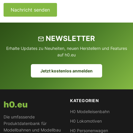
Nachricht senden
NEWSLETTER
Erhalte Updates zu Neuheiten, neuen Herstellern und Features
auf h0.eu
Jetzt kostenlos anmelden
KATEGORIEN
h0.eu
H0 Modelleisenbahn
Die umfassende
H0 Lokomotiven
Produktdatenbank für
Modellbahnen und Modellbau
H0 Personenwagen