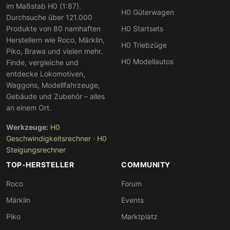
im Maßstab H0 (1:87).
H0 Güterwagen
Durchsuche über 121.000
Produkte von 80 namhaften
H0 Startsets
Herstellern wie Roco, Märklin,
H0 Triebzüge
Piko, Brawa und vielen mehr.
H0 Modellautos
Finde, vergleiche und
entdecke Lokomotiven,
Waggons, Modellfahrzeuge,
Gebäude und Zubehör – alles
an einem Ort.
Werkzeuge:
H0
Geschwindigkeitsrechner
·
H0
Steigungsrechner
TOP-HERSTELLER
COMMUNITY
Roco
Forum
Märklin
Events
Piko
Marktplatz