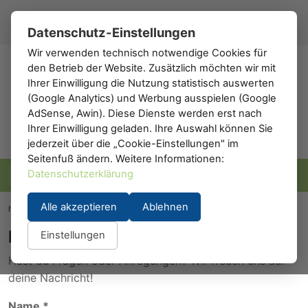
Registrieren
Anmelden
DE
▾
Datenschutz-Einstellungen
Wir verwenden technisch notwendige Cookies für
den Betrieb der Website. Zusätzlich möchten wir mit
h0
.de
Ihrer Einwilligung die Nutzung statistisch auswerten
(Google Analytics) und Werbung ausspielen (Google
AdSense, Awin). Diese Dienste werden erst nach
Ihrer Einwilligung geladen. Ihre Auswahl können Sie
jederzeit über die „Cookie-Einstellungen" im
Seitenfuß ändern. Weitere Informationen:
Datenschutzerklärung
Alle akzeptieren
Ablehnen
h0.eu
/
Kontakt
Kontakt
Einstellungen
Hast du Fragen oder Anregungen? Wir freuen uns auf
deine Nachricht!
Name *