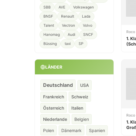
SBB
AVE
Volkswagen
BNSF
Renault
Lada
Talent
Vectron
Volvo
Roco
Hanomag
Audi
SNCF
1. K
Büssing
taxi
SP
(Sch
LÄNDER
Deutschland
USA
Frankreich
Schweiz
Österreich
Italien
Roco
Niederlande
Belgien
1. K
Gro
Polen
Dänemark
Spanien
SNC