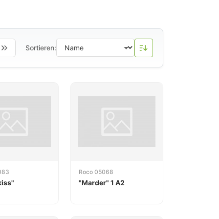
ochen der europäischen
en Hochgeschwindigkeitsverkehr.
dungen von
ÖBB
-, DB- und SBB-Fahrzeugen.
Sortieren:
r Digitalunterstützung (DCC) bedient Roco
(Roco Line mit und ohne Bettung) sowie
hsvollen Sammlern und Modellbahnern
d zuverlässige Fahreigenschaften legen.
083
Roco 05068
iss"
"Marder" 1 A2