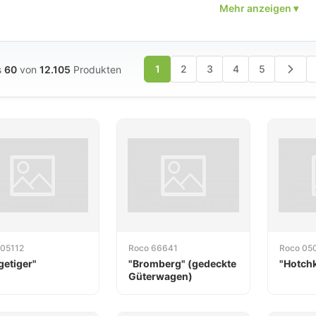
b 1:87.
rtiment umfasst 12.105 Modelle und deckt nahezu alle Ep
bahngeschichte ab – von der Dampflok-Ära bis zum modern
ers bekannt ist Roco für seine vorbildgerechten Nachbil
1
2
3
4
5
s
60
von
12.105
Produkten
em hauseigenen Gleichstrom-System (DC) und umfangreiche
 analoge als auch digitale Modellbahner.
 Lokomotiven und Waggons bietet Roco auch Gleissysteme 
reiches Zubehör an. Die Marke ist besonders bei anspruc
t, die Wert auf Detailtreue, vorbildgerechte Farbgebung un
 05112
Roco 66641
Roco 05
getiger"
"Bromberg" (gedeckte
"Hotchk
Güterwagen)