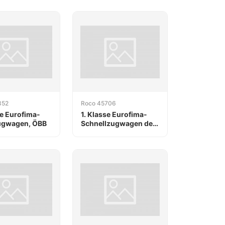
SBB
352
Roco 45706
se Eurofima-
1. Klasse Eurofima-
ugwagen, ÖBB
Schnellzugwagen der
SNCB