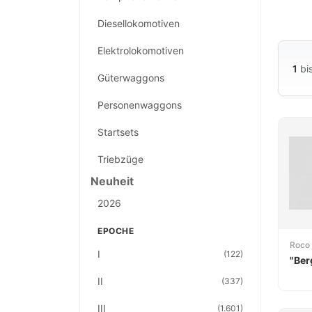
Maßsta
Diesellokomotiven
Das So
Eisen
Elektrolokomotiven
Besond
1
bi
Güterwaggons
Mit d
sowohl
Personenwaggons
Neben
Startsets
umfang
Triebzüge
belieb
Neuheit
2026
EPOCHE
Roco
I
(122)
"Ber
II
(337)
III
(1.601)