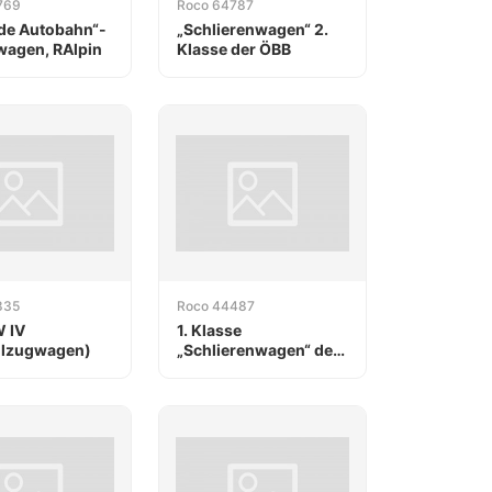
769
Roco 64787
de Autobahn“-
„Schlierenwagen“ 2.
wagen, RAlpin
Klasse der ÖBB
835
Roco 44487
W IV
1. Klasse
llzugwagen)
„Schlierenwagen“ der
ÖBB