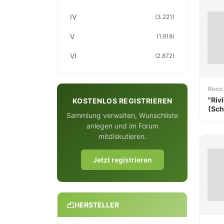
IV
(3.221)
V
(1.918)
VI
(2.872)
Roco
"Riv
KOSTENLOS REGISTRIEREN
(Sch
Sammlung verwalten, Wunschliste
anlegen und im Forum
mitdiskutieren.
Jetzt registrieren
HERSTELLER