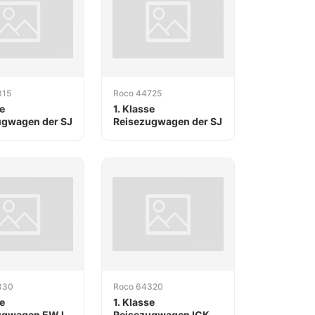
815
Roco 44725
e
1. Klasse
ugwagen der SJ
Reisezugwagen der SJ
330
Roco 64320
e
1. Klasse
ugwagen EW IV
Reisezugwagen ICK