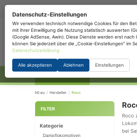
DE
▾
Datenschutz-Einstellungen
Wir verwenden technisch notwendige Cookies für den Betr
mit Ihrer Einwilligung die Nutzung statistisch auswerten 
h0
.de
(Google AdSense, Awin). Diese Dienste werden erst nach Ih
können Sie jederzeit über die „Cookie-Einstellungen" im S
Datenschutzerklärung
Alle akzeptieren
Ablehnen
Einstellungen
STARTSEITE
HERSTELLER
h0.eu
/
Hersteller
/
Roco
Roc
FILTER
Roco z
Lokomo
Kategorie
bei Sa
Dampflokomotiven