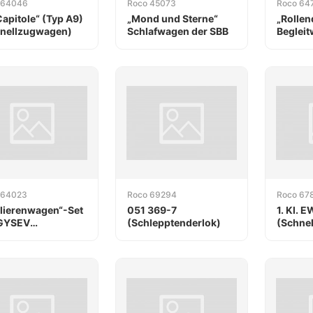
 64046
Roco 45073
Roco 64
Capitole“ (Typ A9)
„Mond und Sterne“
„Rollen
nellzugwagen)
Schlafwagen der SBB
Begleit
 64023
Roco 69294
Roco 67
lierenwagen“-Set
051 369-7
1. Kl. E
 GYSEV
(Schlepptenderlok)
(Schne
berbahn