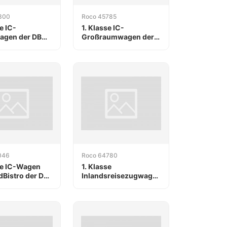
300
Roco 45785
e IC-
1. Klasse IC-
agen der DB
Großraumwagen der
DB
046
Roco 64780
se IC-Wagen
1. Klasse
dBistro der DB
Inlandsreisezugwagen
der ÖBB