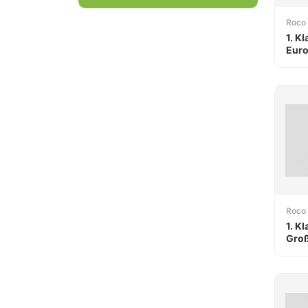
Roco
1. K
Euro
Roco
1. K
Gro
DB 