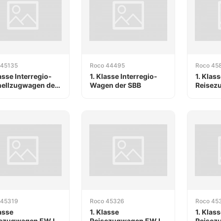
 45135
Roco 44495
Roco 45
lasse Interregio-
1. Klasse Interregio-
1. Klass
ellzugwagen der
Wagen der SBB
Reisez
 45319
Roco 45326
Roco 45
lasse
1. Klasse
1. Klass
sezugwagen EW IV
Reisezugwagen EW IV
Reisez