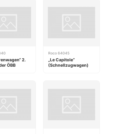
840
Roco 64045
renwagen“ 2.
„Le Capitole“
der ÖBB
(Schnellzugwagen)