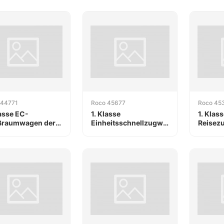
 44771
Roco 45677
Roco 45
lasse EC-
1. Klasse
1. Klas
ßraumwagen der
Einheitsschnellzugwagen
Reisez
der DR