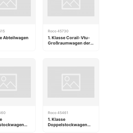
515
Roco 45730
se Abteilwagen
1. Klasse Corail-Vtu-
Großraumwagen der
SNCF
460
Roco 45461
e
1. Klasse
stockwagen
Doppelstockwagen
B
mit Gepäckabteil der