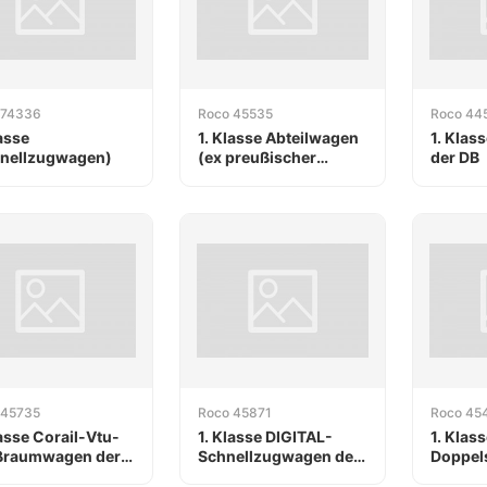
 74336
Roco 45535
Roco 44
lasse
1. Klasse Abteilwagen
1. Klas
nellzugwagen)
(ex preußischer
der DB
Abteilwagen) der PKP
 45735
Roco 45871
Roco 45
lasse Corail-Vtu-
1. Klasse DIGITAL-
1. Klass
ßraumwagen der
Schnellzugwagen der
Doppel
F
DB
der SB