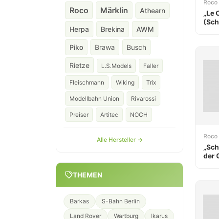
Roco
Roco
Märklin
Athearn
„Le 
(Sch
Herpa
Brekina
AWM
Piko
Brawa
Busch
Rietze
L.S.Models
Faller
Fleischmann
Wiking
Trix
Modellbahn Union
Rivarossi
Preiser
Artitec
NOCH
Roco
Alle Hersteller →
„Sch
der
Raa
THEMEN
Barkas
S-Bahn Berlin
Land Rover
Wartburg
Ikarus