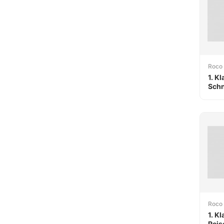
Roco
1. K
Schn
DB
Roco
1. K
Rei