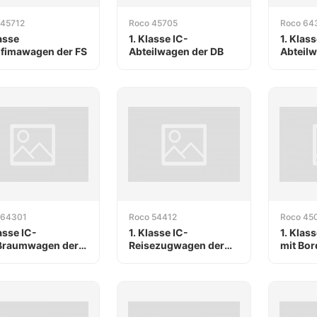
 45712
Roco 45705
Roco 64
lasse
1. Klasse IC-
1. Klass
fimawagen der FS
Abteilwagen der DB
Abteilw
AG
 64301
Roco 54412
Roco 45
lasse IC-
1. Klasse IC-
1. Klas
ßraumwagen der
Reisezugwagen der
mit Bor
AG
DB
AG