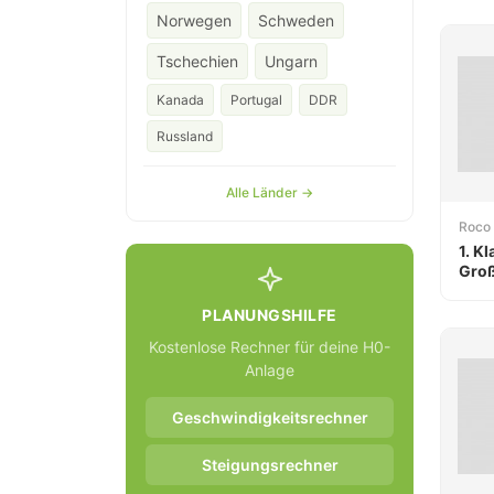
Norwegen
Schweden
Tschechien
Ungarn
Kanada
Portugal
DDR
Russland
Alle Länder →
Roco
1. K
Gro
SBB
PLANUNGSHILFE
Kostenlose Rechner für deine H0-
Anlage
Geschwindigkeitsrechner
Steigungsrechner