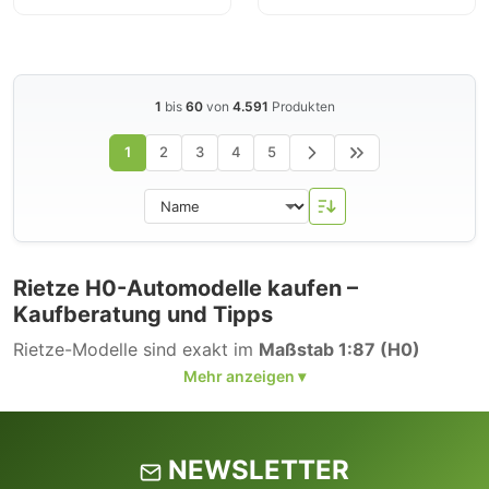
1
bis
60
von
4.591
Produkten
1
2
3
4
5
Rietze H0-Automodelle kaufen –
Kaufberatung und Tipps
Rietze-Modelle sind exakt im
Maßstab 1:87 (H0)
gefertigt und eignen sich als stehende
Fahrzeugmodelle für die
Modelleisenbahn
. Der
Hersteller ist besonders stark im Bereich
Busse und
Nutzfahrzeuge
und bietet Modelle, die kein anderer
NEWSLETTER
Hersteller in dieser Vielfalt anbietet.