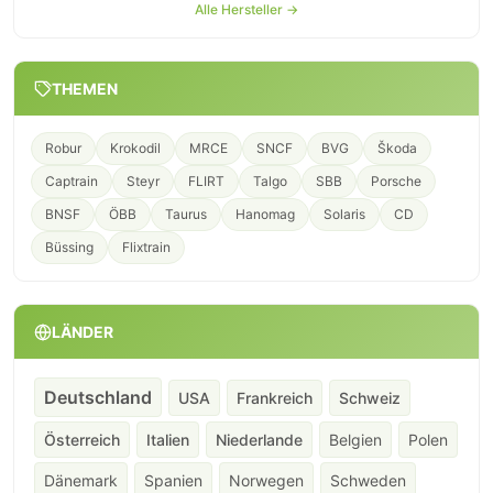
Alle Hersteller →
THEMEN
Robur
Krokodil
MRCE
SNCF
BVG
Škoda
Captrain
Steyr
FLIRT
Talgo
SBB
Porsche
BNSF
ÖBB
Taurus
Hanomag
Solaris
CD
Büssing
Flixtrain
LÄNDER
Deutschland
USA
Frankreich
Schweiz
Österreich
Italien
Niederlande
Belgien
Polen
Dänemark
Spanien
Norwegen
Schweden