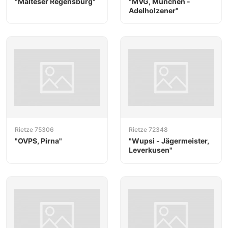
"Malteser Regensburg"
"MVG, München -
Adelholzener"
Rietze 75306
Rietze 72348
"OVPS, Pirna"
"Wupsi - Jägermeister,
Leverkusen"