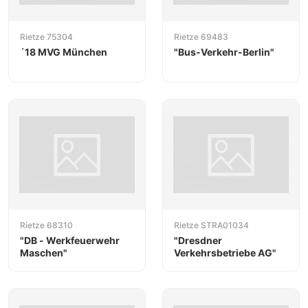
der Anlage zu gestalten. Die maßstabsgerechten
Modelle passen perfekt zu Gebäuden und
Figuren
Rietze 75304
Rietze 69483
anderer H0-Hersteller.
´18 MVG München
"Bus-Verkehr-Berlin"
Rietze 68310
Rietze STRA01034
"DB - Werkfeuerwehr
"Dresdner
Maschen"
Verkehrsbetriebe AG"