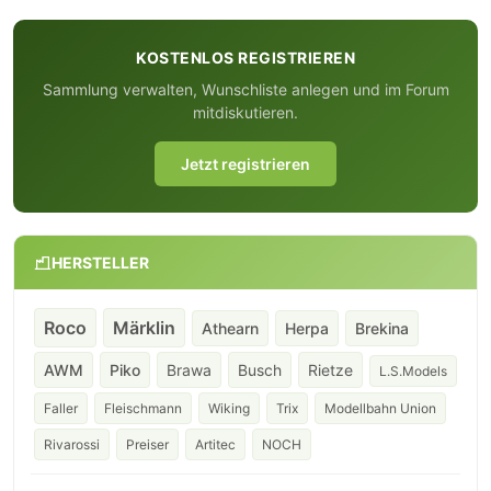
KOSTENLOS REGISTRIEREN
Sammlung verwalten, Wunschliste anlegen und im Forum
mitdiskutieren.
Jetzt registrieren
HERSTELLER
Roco
Märklin
Athearn
Herpa
Brekina
AWM
Piko
Brawa
Busch
Rietze
L.S.Models
Faller
Fleischmann
Wiking
Trix
Modellbahn Union
Rivarossi
Preiser
Artitec
NOCH