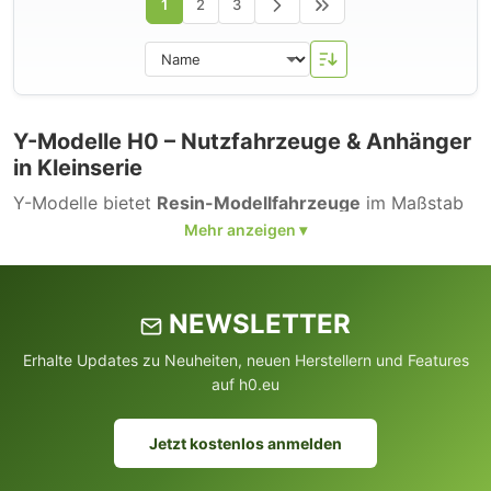
1
2
3
Y-Modelle H0 – Nutzfahrzeuge & Anhänger
in Kleinserie
Y-Modelle bietet
Resin-Modellfahrzeuge
im Maßstab
1:87, die als
Kleinserienmodelle
gefertigt werden. Das
Sortiment umfasst Nutzfahrzeuge, Anhänger und
Spezialfahrzeuge für die
Modelleisenbahn
.
NEWSLETTER
Erhalte Updates zu Neuheiten, neuen Herstellern und Features
auf h0.eu
Jetzt kostenlos anmelden