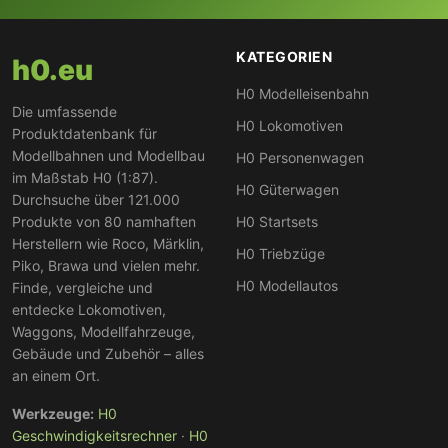
KATEGORIEN
h0.eu
H0 Modelleisenbahn
Die umfassende
H0 Lokomotiven
Produktdatenbank für
Modellbahnen und Modellbau
H0 Personenwagen
im Maßstab H0 (1:87).
H0 Güterwagen
Durchsuche über 121.000
Produkte von 80 namhaften
H0 Startsets
Herstellern wie Roco, Märklin,
H0 Triebzüge
Piko, Brawa und vielen mehr.
H0 Modellautos
Finde, vergleiche und
entdecke Lokomotiven,
Waggons, Modellfahrzeuge,
Gebäude und Zubehör – alles
an einem Ort.
Werkzeuge:
H0
Geschwindigkeitsrechner
·
H0