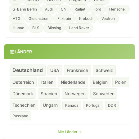
S-Bahn Berlin
Audi
CN
Railjet
Ford
Henschel
VTG
Gleichstrom
Flixtrain
Krokodil
Vectron
Hupac
BLS
Büssing
Land Rover
LÄNDER
Deutschland
USA
Frankreich
Schweiz
Österreich
Italien
Niederlande
Belgien
Polen
Dänemark
Spanien
Norwegen
Schweden
Tschechien
Ungarn
Kanada
Portugal
DDR
Russland
Alle Länder →