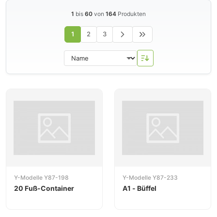
1
bis
60
von
164
Produkten
Y-Modelle füllt Lücken im Modellfahrzeugmarkt mit
Fahrzeugen, die von Großserienherstellern nicht
1
2
3
angeboten werden. Besonders beliebt sind die
Anhänger und Auflieger sowie diverse Nutzfahrzeuge.
Y-Modelle Y87-198
Y-Modelle Y87-233
20 Fuß-Container
A1 - Büffel