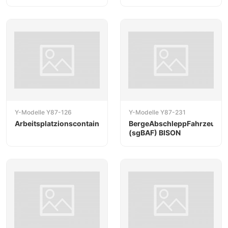
Y-Modelle Y87-126
Y-Modelle Y87-231
Arbeitsplatzionscontainer
BergeAbschleppFahrzeug
(sgBAF) BISON