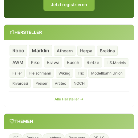
Jetzt registrieren
HERSTELLER
Roco
Märklin
Athearn
Herpa
Brekina
AWM
Piko
Brawa
Busch
Rietze
L.S.Models
Faller
Fleischmann
Wiking
Trix
Modellbahn Union
Rivarossi
Preiser
Artitec
NOCH
Alle Hersteller →
THEMEN
ICE
Barkas
Liebherr
Borgward
DB AG