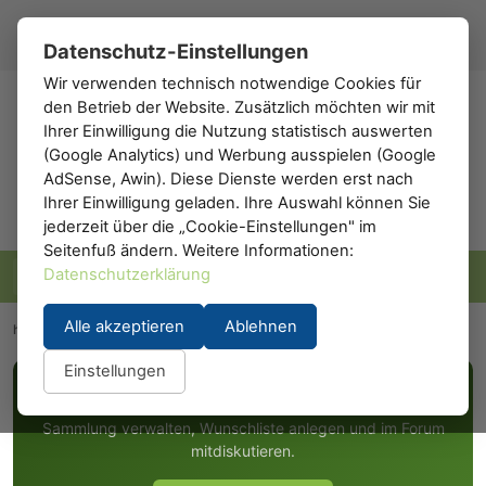
Registrieren
Anmelden
DE
▾
Datenschutz-Einstellungen
Wir verwenden technisch notwendige Cookies für
den Betrieb der Website. Zusätzlich möchten wir mit
h0
.de
Ihrer Einwilligung die Nutzung statistisch auswerten
(Google Analytics) und Werbung ausspielen (Google
AdSense, Awin). Diese Dienste werden erst nach
Ihrer Einwilligung geladen. Ihre Auswahl können Sie
jederzeit über die „Cookie-Einstellungen" im
Seitenfuß ändern. Weitere Informationen:
Datenschutzerklärung
Alle akzeptieren
Ablehnen
h0.eu
/
Hersteller
/
Y-Modelle
Einstellungen
KOSTENLOS REGISTRIEREN
Sammlung verwalten, Wunschliste anlegen und im Forum
mitdiskutieren.