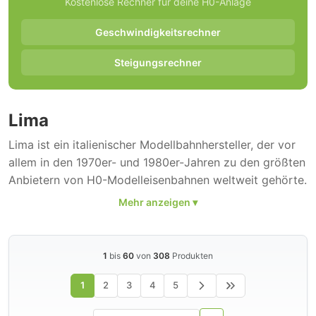
Kostenlose Rechner für deine H0-Anlage
Geschwindigkeitsrechner
Steigungsrechner
Lima
Lima ist ein italienischer Modellbahnhersteller, der vor
allem in den 1970er- und 1980er-Jahren zu den größten
Anbietern von H0-Modelleisenbahnen weltweit gehörte.
Die Marke gehört heute zur Hornby-Gruppe und wird
vor allem für Neuauflagen klassischer Modelle genutzt.
Das Sortiment umfasst 308 H0-Modelle.
1
bis
60
von
308
Produkten
Lima war bekannt für preisgünstige Einsteigermodelle
mit ansprechender Optik und soliden
1
2
3
4
5
Fahreigenschaften. Das Sortiment umfasste
Lokomotiven
und Waggons verschiedener europäischer