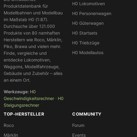
Lima-Neuheiten unter Hornby
H0 Lokomotiven
Produktdatenbank für
Unter dem Hornby-Dach erscheinen gelegentlich
Modellbahnen und Modellbau
H0 Personenwagen
Neuauflagen klassischer Lima-Modelle
mit
im Maßstab H0 (1:87).
H0 Güterwagen
Durchsuche über 121.000
verbesserter Technik und zeitgemäßer Detaillierung.
Produkte von 80 namhaften
H0 Startsets
Diese Modelle verbinden den nostalgischen Lima-
Herstellern wie Roco, Märklin,
Charme mit modernen Standards und sind sowohl für
H0 Triebzüge
Piko, Brawa und vielen mehr.
Sammler als auch für Modellbahner interessant.
H0 Modellautos
Finde, vergleiche und
entdecke Lokomotiven,
Waggons, Modellfahrzeuge,
Gebäude und Zubehör – alles
an einem Ort.
Werkzeuge:
H0
Geschwindigkeitsrechner
·
H0
Steigungsrechner
TOP-HERSTELLER
COMMUNITY
Roco
Forum
Märklin
Events