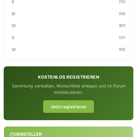
II
(10)
III
(55)
IV
(87)
V
(31)
VI
(55)
KOSTENLOS REGISTRIEREN
Sammlung verwalten, Wunschliste anlegen und im Forum
mitdiskutieren.
Jetzt registrieren
HERSTELLER