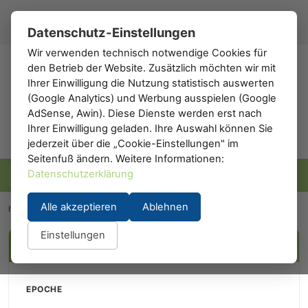
Registrieren
Anmelden
DE
▾
Datenschutz-Einstellungen
Wir verwenden technisch notwendige Cookies für
den Betrieb der Website. Zusätzlich möchten wir mit
h0
.de
Ihrer Einwilligung die Nutzung statistisch auswerten
(Google Analytics) und Werbung ausspielen (Google
AdSense, Awin). Diese Dienste werden erst nach
Ihrer Einwilligung geladen. Ihre Auswahl können Sie
jederzeit über die „Cookie-Einstellungen" im
Seitenfuß ändern. Weitere Informationen:
Datenschutzerklärung
Alle akzeptieren
Ablehnen
h0.eu
/
Hersteller
/
Lima
Einstellungen
FILTER
EPOCHE