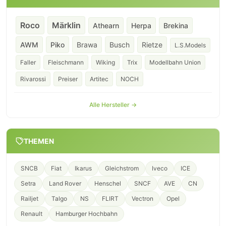
Roco
Märklin
Athearn
Herpa
Brekina
AWM
Piko
Brawa
Busch
Rietze
L.S.Models
Faller
Fleischmann
Wiking
Trix
Modellbahn Union
Rivarossi
Preiser
Artitec
NOCH
Alle Hersteller →
THEMEN
SNCB
Fiat
Ikarus
Gleichstrom
Iveco
ICE
Setra
Land Rover
Henschel
SNCF
AVE
CN
Railjet
Talgo
NS
FLIRT
Vectron
Opel
Renault
Hamburger Hochbahn