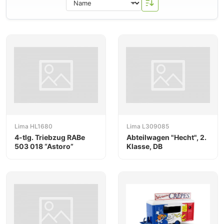
Bahngesellschaften – von der DB über die
FS
bis zur
SNCF
und BR (British Rail). Viele dieser Modelle sind
heute bei Sammlern als Vintage-Stücke beliebt.
Unter dem Hornby-Dach erscheinen gelegentlich
Neuauflagen und Neuheiten unter dem Lima-Label, die
an die Tradition der Marke anknüpfen und sowohl
nostalgische Sammler als auch neue Käufer ansprechen.
Lima HL1680
Lima L309085
4-tlg. Triebzug RABe
Abteilwagen "Hecht", 2.
503 018 “Astoro”
Klasse, DB