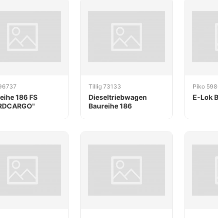
 96737
Tillig 73133
Piko 59
eihe 186 FS
Dieseltriebwagen
E-Lok B
RDCARGO"
Baureihe 186