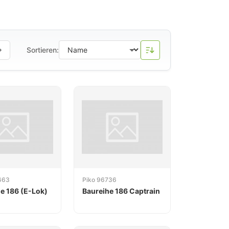
Sortieren:
663
Piko 96736
e 186 (E-Lok)
Baureihe 186 Captrain