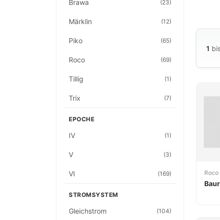
Privat
Brawa
(23)
Märklin
(12)
Piko
(65)
1
bi
Roco
(69)
Tillig
(1)
Trix
(7)
EPOCHE
IV
(1)
V
(3)
Roco
VI
(169)
Baur
STROMSYSTEM
Gleichstrom
(104)