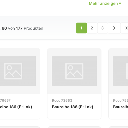
bahnen im Einsatz.
1
2
3
s
60
von
177
Produkten
 79657
Roco 73663
Roco 79
eihe 186 (E-Lok)
Baureihe 186 (E-Lok)
Baureih