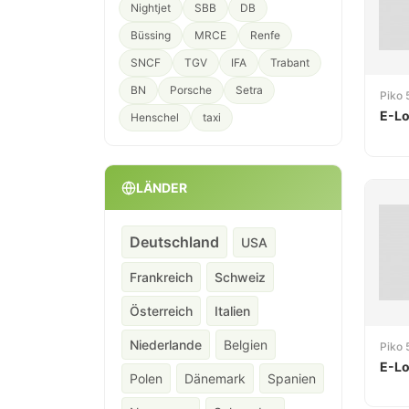
Nightjet
SBB
DB
Büssing
MRCE
Renfe
SNCF
TGV
IFA
Trabant
BN
Porsche
Setra
Piko
E-Lo
Henschel
taxi
LÄNDER
Deutschland
USA
Frankreich
Schweiz
Österreich
Italien
Niederlande
Belgien
Piko 
E-Lo
Polen
Dänemark
Spanien