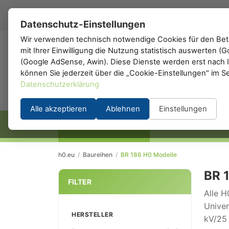
DE
▾
Datenschutz-Einstellungen
Wir verwenden technisch notwendige Cookies für den Betr
mit Ihrer Einwilligung die Nutzung statistisch auswerten 
h0
.de
(Google AdSense, Awin). Diese Dienste werden erst nach Ih
können Sie jederzeit über die „Cookie-Einstellungen" im S
Datenschutzerklärung
Alle akzeptieren
Ablehnen
Einstellungen
STARTSEITE
HERSTELLER
h0.eu
/
Baureihen
/
BR 186 H0 Modelle
BR 
FILTER
Alle H
Univer
HERSTELLER
kV/25 