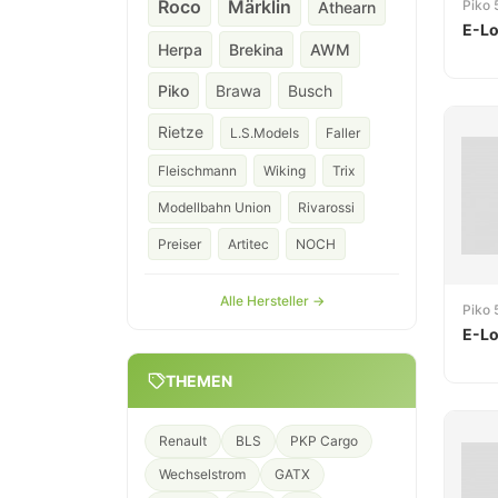
Roco
Märklin
Piko
Athearn
E-Lo
Herpa
Brekina
AWM
Piko
Brawa
Busch
Rietze
L.S.Models
Faller
Fleischmann
Wiking
Trix
Modellbahn Union
Rivarossi
Preiser
Artitec
NOCH
Alle Hersteller →
Piko
E-Lo
THEMEN
Renault
BLS
PKP Cargo
Wechselstrom
GATX