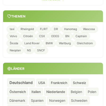
THEMEN
taxi
Rheingold
FLIRT
DR
Hanomag
Wascosa
Volvo
Citroën
CSX
ODEG
BN
Captrain
Škoda
Land Rover
BMW
Wartburg
Gleichstrom
Neoplan
NS
SNCF
LÄNDER
Deutschland
USA
Frankreich
Schweiz
Österreich
Italien
Niederlande
Belgien
Polen
Dänemark
Spanien
Norwegen
Schweden