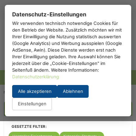
Registrieren
Anmelden
DE
▾
Datenschutz-Einstellungen
Wir verwenden technisch notwendige Cookies für
den Betrieb der Website. Zusätzlich möchten wir mit
h0
.de
Ihrer Einwilligung die Nutzung statistisch auswerten
(Google Analytics) und Werbung ausspielen (Google
AdSense, Awin). Diese Dienste werden erst nach
Ihrer Einwilligung geladen. Ihre Auswahl können Sie
jederzeit über die „Cookie-Einstellungen" im
Seitenfuß ändern. Weitere Informationen:
Datenschutzerklärung
Alle akzeptieren
Ablehnen
h0.eu
/
Modelleisenbahn
/
Startsets
/
Fleischmann
Einstellungen
FILTER
GESETZTE FILTER: