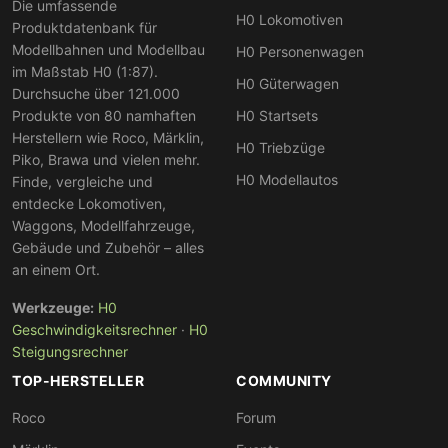
Die umfassende
H0 Lokomotiven
gezielten Suche nach Stromsystem oder Epoche.
Produktdatenbank für
Modellbahnen und Modellbau
H0 Personenwagen
im Maßstab H0 (1:87).
H0 Güterwagen
Durchsuche über 121.000
Produkte von 80 namhaften
H0 Startsets
Herstellern wie Roco, Märklin,
H0 Triebzüge
Piko, Brawa und vielen mehr.
H0 Modellautos
Finde, vergleiche und
entdecke Lokomotiven,
Waggons, Modellfahrzeuge,
Gebäude und Zubehör – alles
an einem Ort.
Werkzeuge:
H0
Geschwindigkeitsrechner
·
H0
Steigungsrechner
TOP-HERSTELLER
COMMUNITY
Roco
Forum