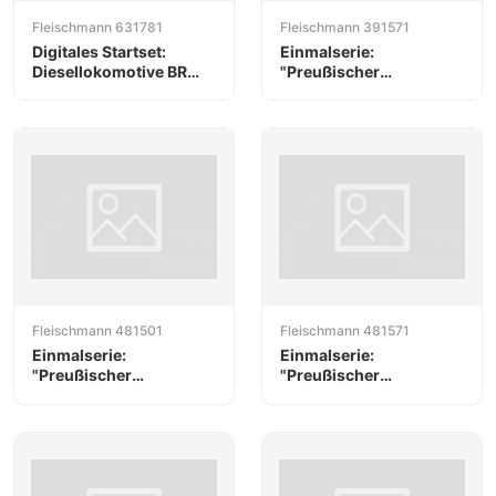
Fleischmann 631781
Fleischmann 391571
Digitales Startset:
Einmalserie:
Diesellokomotive BR
"Preußischer
212 mit Güterzug, DB
Personenzug", K.P.E.V
Fleischmann 481501
Fleischmann 481571
Einmalserie:
Einmalserie:
"Preußischer
"Preußischer
Personenzug", K.P.E.V
Personenzug", K.P.E.V