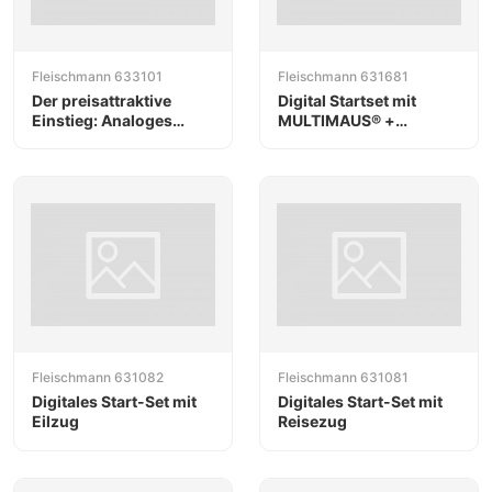
Fleischmann 633101
Fleischmann 631681
Der preisattraktive
Digital Startset mit
Einstieg: Analoges
MULTIMAUS® +
Startset mit Güterzug
z21®start: BR 218 mit
der DR
Schüttgutzug, DB
Fleischmann 631082
Fleischmann 631081
Digitales Start-Set mit
Digitales Start-Set mit
Eilzug
Reisezug