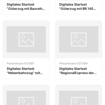
Digitales Startset
Digitales Startset
"Güterzug mit Baureihe
"Güterzug mit BR 145
145 der DB AG/B-
der DB AG/Cargo"
Cargo"
Fleischmann 631581
Fleischmann 631384
Digitales Startset
Digitales Startset
"Nebenbahnzug" mit
"RegionalExpress der
Sound, SBB
DB AG"