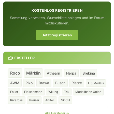
KOSTENLOS REGISTRIEREN
Sammlung verwalten, Wunschliste anlegen und im Forum
mitdiskutieren.
Jetzt registrieren
HERSTELLER
Roco
Märklin
Athearn
Herpa
Brekina
AWM
Piko
Brawa
Busch
Rietze
L.S.Models
Faller
Fleischmann
Wiking
Trix
Modellbahn Union
Rivarossi
Preiser
Artitec
NOCH
Alle Hersteller →