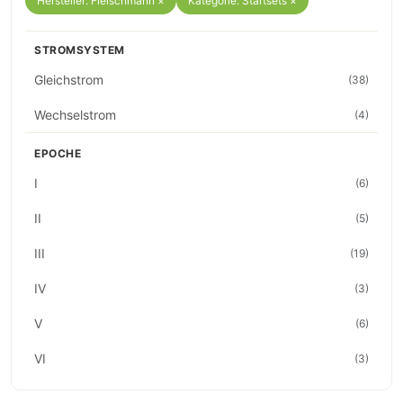
Hersteller: Fleischmann ×
Kategorie: Startsets ×
STROMSYSTEM
Gleichstrom
(38)
Wechselstrom
(4)
EPOCHE
I
(6)
II
(5)
III
(19)
IV
(3)
V
(6)
VI
(3)