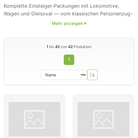
Komplette Einsteiger-Packungen mit Lokomotive,
Wagen und Gleisoval — vom klassischen Personenzug-
Startset
mit V 100 bis zur Digital-Startpackung mit
Lokmaus oder z21. Fleischmann liefert sowohl
Gleichstrom-Sets (DC) für die hauseigene Schiene als
auch Sets in PROFI-Gleisbettung.
1
bis
42
von
42
Produkten
1