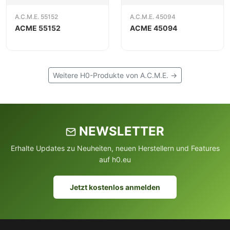
A.C.M.E. 55152
A.C.M.E. 45094
ACME 55152
ACME 45094
Weitere H0-Produkte von A.C.M.E. →
NEWSLETTER
Erhalte Updates zu Neuheiten, neuen Herstellern und Features
auf h0.eu
Jetzt kostenlos anmelden