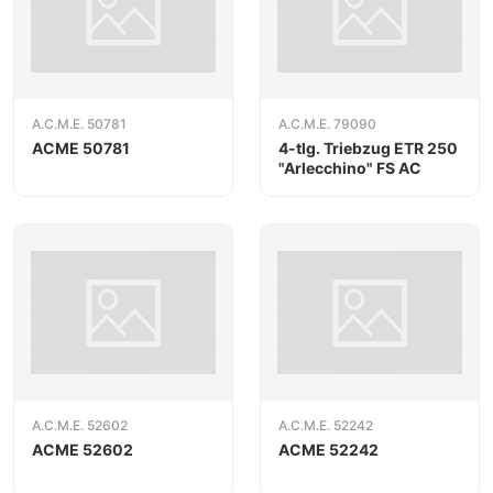
A.C.M.E. 50781
A.C.M.E. 79090
ACME 50781
4-tlg. Triebzug ETR 250
"Arlecchino" FS AC
A.C.M.E. 52602
A.C.M.E. 52242
ACME 52602
ACME 52242