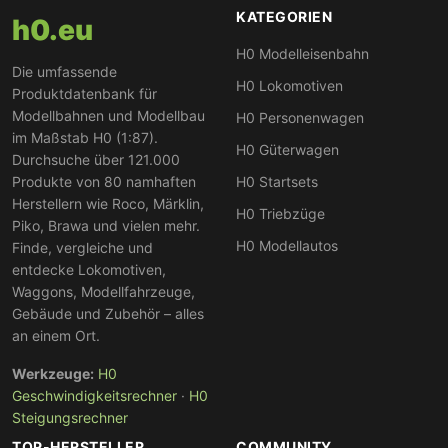
KATEGORIEN
h0.eu
H0 Modelleisenbahn
Die umfassende
H0 Lokomotiven
Produktdatenbank für
Modellbahnen und Modellbau
H0 Personenwagen
im Maßstab H0 (1:87).
H0 Güterwagen
Durchsuche über 121.000
Produkte von 80 namhaften
H0 Startsets
Herstellern wie Roco, Märklin,
H0 Triebzüge
Piko, Brawa und vielen mehr.
H0 Modellautos
Finde, vergleiche und
entdecke Lokomotiven,
Waggons, Modellfahrzeuge,
Gebäude und Zubehör – alles
an einem Ort.
Werkzeuge:
H0
Geschwindigkeitsrechner
·
H0
Steigungsrechner
TOP-HERSTELLER
COMMUNITY