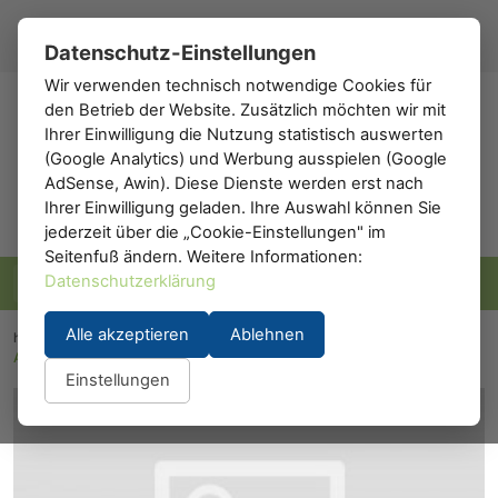
Registrieren
Anmelden
DE
▾
Datenschutz-Einstellungen
Wir verwenden technisch notwendige Cookies für
den Betrieb der Website. Zusätzlich möchten wir mit
h0
.de
Ihrer Einwilligung die Nutzung statistisch auswerten
(Google Analytics) und Werbung ausspielen (Google
AdSense, Awin). Diese Dienste werden erst nach
Ihrer Einwilligung geladen. Ihre Auswahl können Sie
jederzeit über die „Cookie-Einstellungen" im
Seitenfuß ändern. Weitere Informationen:
Datenschutzerklärung
Alle akzeptieren
Ablehnen
h0.eu
/
Modelleisenbahn
/
Waggons
/
Personenwaggons
/
A.C.M.E. 55087: ACME 55087
Einstellungen