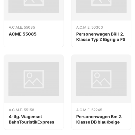
A.C.M.E. 55085
A.C.M.E. 50300
ACME 55085
Personenwagen BRH 2.
Klasse Typ Z Bigrigio FS
A.C.M.E. 55158
A.C.M.E. 52245
4-tlg. Wagenset
Personenwagen Bm 2.
BahnTouristikExpress
Klasse DB blau/beige