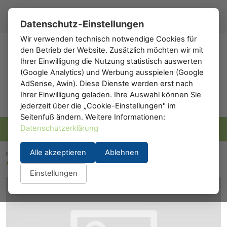
Registrieren
Anmelden
DE
▾
Datenschutz-Einstellungen
Wir verwenden technisch notwendige Cookies für
den Betrieb der Website. Zusätzlich möchten wir mit
h0
.de
Ihrer Einwilligung die Nutzung statistisch auswerten
(Google Analytics) und Werbung ausspielen (Google
AdSense, Awin). Diese Dienste werden erst nach
Ihrer Einwilligung geladen. Ihre Auswahl können Sie
jederzeit über die „Cookie-Einstellungen" im
Seitenfuß ändern. Weitere Informationen:
Datenschutzerklärung
Alle akzeptieren
Ablehnen
h0.eu
/
Modelleisenbahn
/
Waggons
/
Personenwaggons
/
A.C.M.E. 55206: ACME 55206
Einstellungen