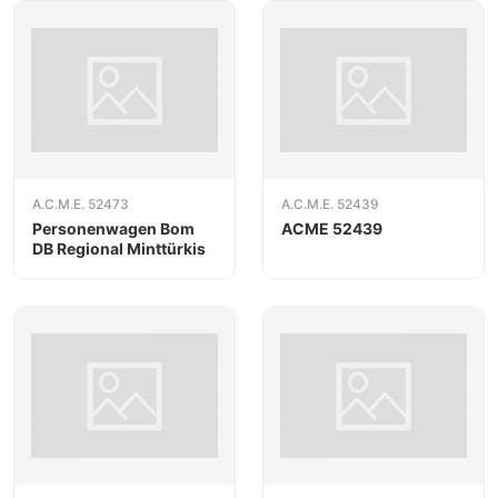
A.C.M.E. 52473
A.C.M.E. 52439
Personenwagen Bom
ACME 52439
DB Regional Minttürkis