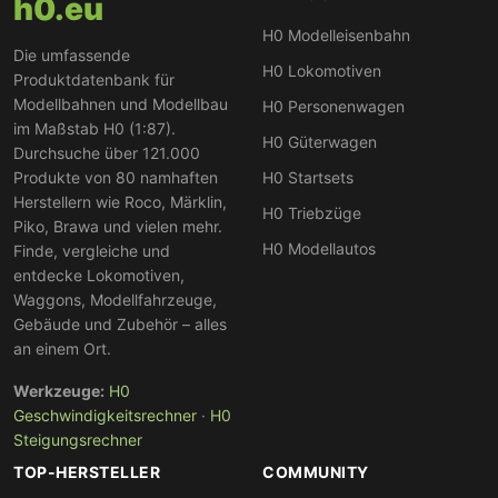
h0.eu
H0 Modelleisenbahn
Die umfassende
H0 Lokomotiven
Produktdatenbank für
Modellbahnen und Modellbau
H0 Personenwagen
im Maßstab H0 (1:87).
H0 Güterwagen
Durchsuche über 121.000
Produkte von 80 namhaften
H0 Startsets
Herstellern wie Roco, Märklin,
H0 Triebzüge
Piko, Brawa und vielen mehr.
H0 Modellautos
Finde, vergleiche und
entdecke Lokomotiven,
Waggons, Modellfahrzeuge,
Gebäude und Zubehör – alles
an einem Ort.
Werkzeuge:
H0
Geschwindigkeitsrechner
·
H0
Steigungsrechner
TOP-HERSTELLER
COMMUNITY