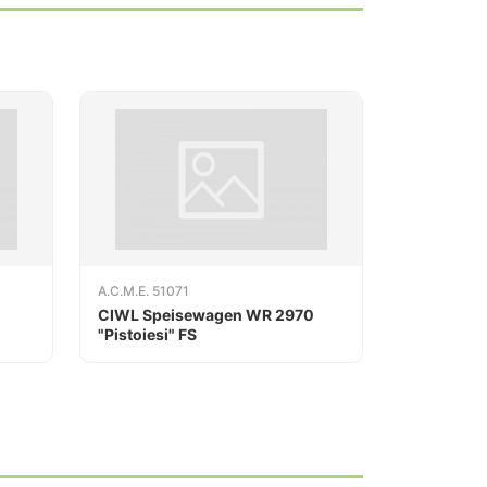
A.C.M.E. 51071
CIWL Speisewagen WR 2970
"Pistoiesi" FS