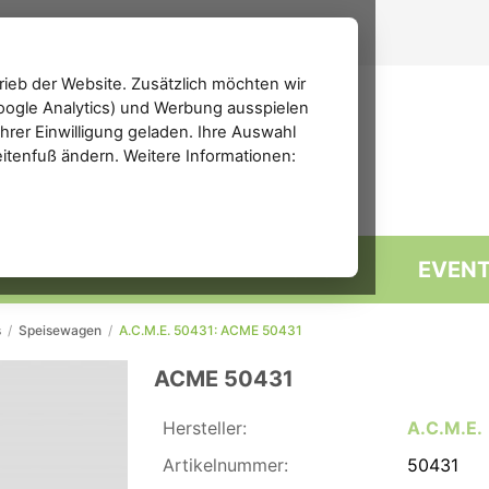
ieb der Website. Zusätzlich möchten wir
(Google Analytics) und Werbung ausspielen
rer Einwilligung geladen. Ihre Auswahl
eitenfuß ändern. Weitere Informationen:
MARKTPLATZ
FORUM
EVEN
s
/
Speisewagen
/
A.C.M.E. 50431: ACME 50431
ACME 50431
Hersteller:
A.C.M.E.
Artikelnummer:
50431