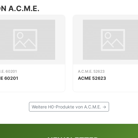
 A.C.M.E.
.E. 60201
A.C.M.E. 52623
E 60201
ACME 52623
Weitere H0-Produkte von A.C.M.E. →