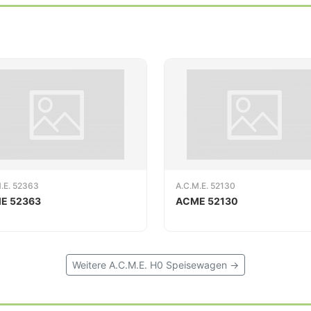
.E. 52363
A.C.M.E. 52130
E 52363
ACME 52130
Weitere A.C.M.E. H0 Speisewagen →