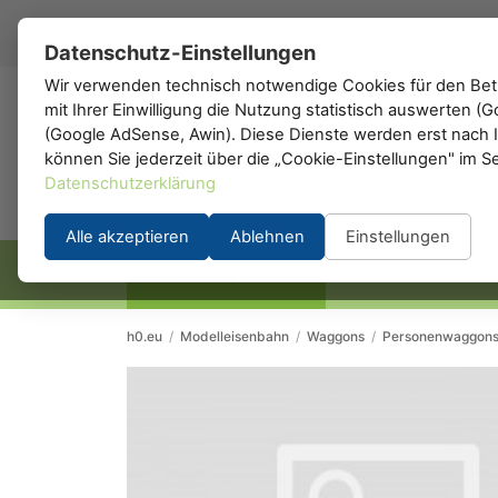
DE
▾
Datenschutz-Einstellungen
Wir verwenden technisch notwendige Cookies für den Betr
mit Ihrer Einwilligung die Nutzung statistisch auswerten 
h0
.de
(Google AdSense, Awin). Diese Dienste werden erst nach Ih
können Sie jederzeit über die „Cookie-Einstellungen" im S
Datenschutzerklärung
Alle akzeptieren
Ablehnen
Einstellungen
STARTSEITE
HERSTELLER
h0.eu
/
Modelleisenbahn
/
Waggons
/
Personenwaggon