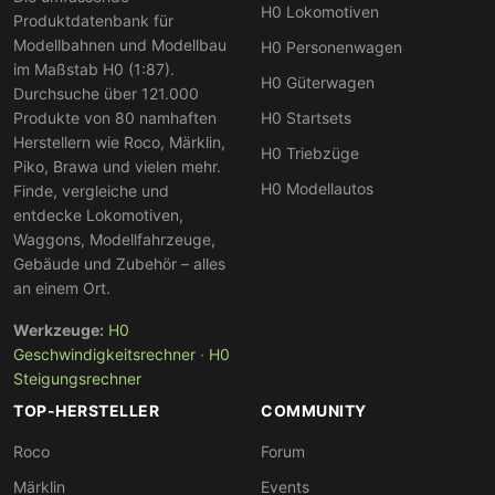
H0 Lokomotiven
Produktdatenbank für
Modellbahnen und Modellbau
H0 Personenwagen
im Maßstab H0 (1:87).
H0 Güterwagen
Durchsuche über 121.000
Produkte von 80 namhaften
H0 Startsets
Herstellern wie Roco, Märklin,
H0 Triebzüge
Piko, Brawa und vielen mehr.
H0 Modellautos
Finde, vergleiche und
entdecke Lokomotiven,
Waggons, Modellfahrzeuge,
Gebäude und Zubehör – alles
an einem Ort.
Werkzeuge:
H0
Geschwindigkeitsrechner
·
H0
Steigungsrechner
TOP-HERSTELLER
COMMUNITY
Roco
Forum
Märklin
Events