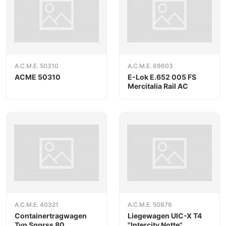
A.C.M.E. 50310
A.C.M.E. 69603
ACME 50310
E-Lok E.652 005 FS
Mercitalia Rail AC
A.C.M.E. 40321
A.C.M.E. 50876
Containertragwagen
Liegewagen UIC-X T4
Typ Sggrss 80
"Intercity Notte"