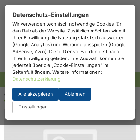
Registrieren
Anmelden
DE
▾
Datenschutz-Einstellungen
Wir verwenden technisch notwendige Cookies für
den Betrieb der Website. Zusätzlich möchten wir mit
h0
.de
Ihrer Einwilligung die Nutzung statistisch auswerten
(Google Analytics) und Werbung ausspielen (Google
AdSense, Awin). Diese Dienste werden erst nach
Ihrer Einwilligung geladen. Ihre Auswahl können Sie
jederzeit über die „Cookie-Einstellungen" im
Seitenfuß ändern. Weitere Informationen:
Datenschutzerklärung
Alle akzeptieren
Ablehnen
h0.eu
/
Modelleisenbahn
/
Waggons
/
Personenwaggons
/
A.C.M.E. 51170: Zellenwagen FS Typ 1953R Castano/Isabella
Einstellungen