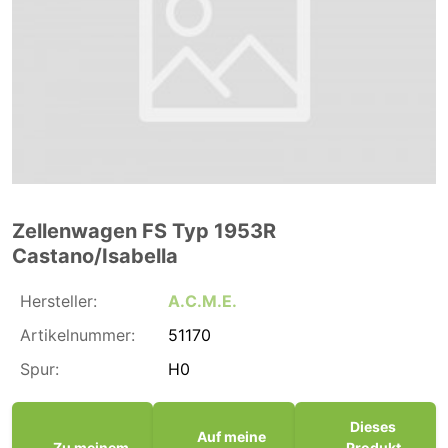
Zellenwagen FS Typ 1953R
Castano/Isabella
Hersteller:
A.C.M.E.
Artikelnummer:
51170
Spur:
H0
Dieses
Auf meine
Zu meinem
Produkt