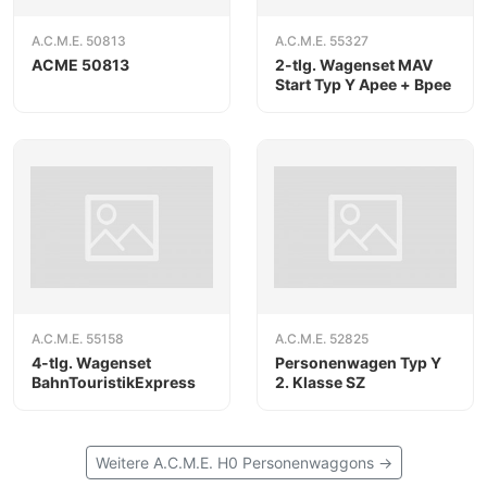
A.C.M.E. 50813
A.C.M.E. 55327
ACME 50813
2-tlg. Wagenset MAV
Start Typ Y Apee + Bpee
A.C.M.E. 55158
A.C.M.E. 52825
4-tlg. Wagenset
Personenwagen Typ Y
BahnTouristikExpress
2. Klasse SZ
Weitere A.C.M.E. H0 Personenwaggons →