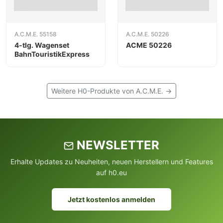
A.C.M.E. 55158
A.C.M.E. 50226
4-tlg. Wagenset
ACME 50226
BahnTouristikExpress
Weitere H0-Produkte von A.C.M.E. →
NEWSLETTER
Erhalte Updates zu Neuheiten, neuen Herstellern und Features
auf h0.eu
Jetzt kostenlos anmelden