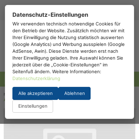
Registrieren
Anmelden
DE
▾
Datenschutz-Einstellungen
Wir verwenden technisch notwendige Cookies für
den Betrieb der Website. Zusätzlich möchten wir mit
h0
.de
Ihrer Einwilligung die Nutzung statistisch auswerten
(Google Analytics) und Werbung ausspielen (Google
AdSense, Awin). Diese Dienste werden erst nach
Ihrer Einwilligung geladen. Ihre Auswahl können Sie
jederzeit über die „Cookie-Einstellungen" im
Seitenfuß ändern. Weitere Informationen:
Datenschutzerklärung
Alle akzeptieren
Ablehnen
h0.eu
/
Modelleisenbahn
/
Waggons
/
Personenwaggons
/
A.C.M.E. 50784: ACME 50784
Einstellungen