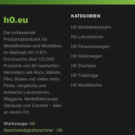
KATEGORIEN
h0.eu
H0 Modelleisenbahn
Die umfassende
H0 Lokomotiven
Produktdatenbank für
Modellbahnen und Modellbau
H0 Personenwagen
im Maßstab H0 (1:87).
H0 Güterwagen
Durchsuche über 121.000
Produkte von 80 namhaften
H0 Startsets
Herstellern wie Roco, Märklin,
H0 Triebzüge
Piko, Brawa und vielen mehr.
H0 Modellautos
Finde, vergleiche und
entdecke Lokomotiven,
Waggons, Modellfahrzeuge,
Gebäude und Zubehör – alles
an einem Ort.
Werkzeuge:
H0
Geschwindigkeitsrechner
·
H0