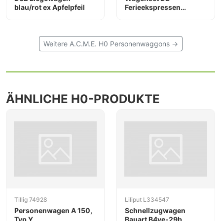
blau/rot ex Apfelpfeil
Ferieekspressen
København-Venezia
Weitere A.C.M.E. H0 Personenwaggons →
ÄHNLICHE H0-PRODUKTE
Tillig 74928
Liliput L334547
Personenwagen A 150,
Schnellzugwagen
Typ Y
Bauart B4ye-29b