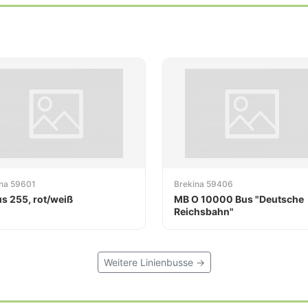
ina 59601
Brekina 59406
us 255, rot/weiß
MB O 10000 Bus "Deutsche
Reichsbahn"
Weitere Linienbusse →