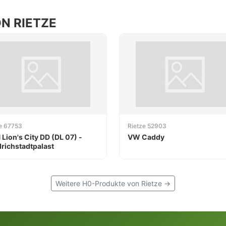
N RIETZE
e 67753
Rietze 52903
Lion's City DD (DL 07) -
VW Caddy
drichstadtpalast
Weitere H0-Produkte von Rietze →