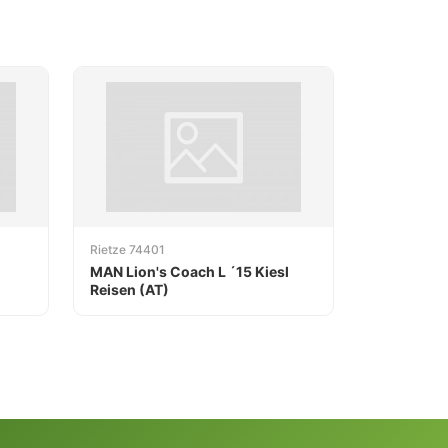
Rietze 74401
MAN Lion's Coach L ´15 Kiesl
Reisen (AT)