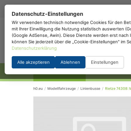
DE
▾
Datenschutz-Einstellungen
Wir verwenden technisch notwendige Cookies für den Betr
mit Ihrer Einwilligung die Nutzung statistisch auswerten 
h0
.de
(Google AdSense, Awin). Diese Dienste werden erst nach Ih
können Sie jederzeit über die „Cookie-Einstellungen" im S
Datenschutzerklärung
Alle akzeptieren
Ablehnen
Einstellungen
STARTSEITE
HERSTELLER
h0.eu
/
Modellfahrzeuge
/
Linienbusse
/
Rietze 74308: