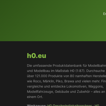
E
h0.eu
Die umfassende Produktdatenbank für Modellbah
und Modellbau im Maßstab H0 (1:87). Durchsuche
über 121.000 Produkte von 80 namhaften Herstell
wie Roco, Märklin, Piko, Brawa und vielen mehr. Fi
vergleiche und entdecke Lokomotiven, Waggons,
Modellfahrzeuge, Gebäude und Zubehör – alles an
einem Ort.
Werkzeuge:
H0 Geschwindigkeitsrechner
·
H0