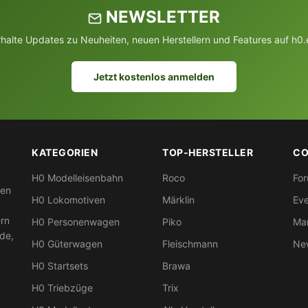
NEWSLETTER
rhalte Updates zu Neuheiten, neuen Herstellern und Features auf h0.
Jetzt kostenlos anmelden
KATEGORIEN
TOP-HERSTELLER
CO
H0 Modelleisenbahn
Roco
Fo
nen
H0 Lokomotiven
Märklin
Eve
ern
H0 Personenwagen
Piko
Mar
nde,
H0 Güterwagen
Fleischmann
New
H0 Startsets
Brawa
H0 Triebzüge
Trix