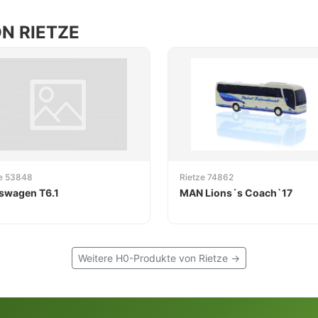
N RIETZE
ze 53848
Rietze 74862
swagen T6.1
MAN Lions´s Coach`17
Weitere H0-Produkte von Rietze →