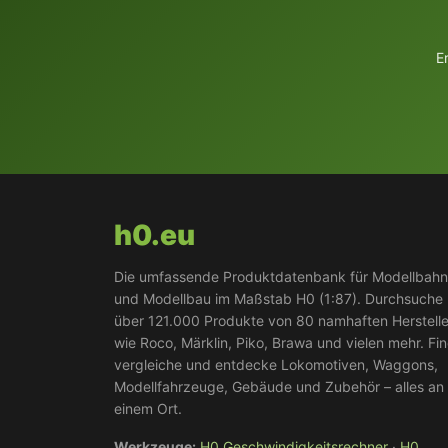
E
h0.eu
Die umfassende Produktdatenbank für Modellbah
und Modellbau im Maßstab H0 (1:87). Durchsuche
über 121.000 Produkte von 80 namhaften Herstell
wie Roco, Märklin, Piko, Brawa und vielen mehr. Fi
vergleiche und entdecke Lokomotiven, Waggons,
Modellfahrzeuge, Gebäude und Zubehör – alles an
einem Ort.
Werkzeuge:
H0 Geschwindigkeitsrechner
·
H0