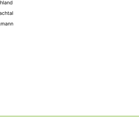
hland
chtal
gmann