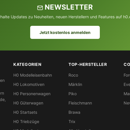
NEWSLETTER
rhalte Updates zu Neuheiten, neuen Herstellern und Features auf h0.
Jetzt kostenlos anmelden
KATEGORIEN
TOP-HERSTELLER
CO
H0 Modelleisenbahn
Roco
Fo
nen
H0 Lokomotiven
Märklin
Eve
ern
H0 Personenwagen
Piko
Mar
nde,
H0 Güterwagen
Fleischmann
New
H0 Startsets
Brawa
H0 Triebzüge
Trix