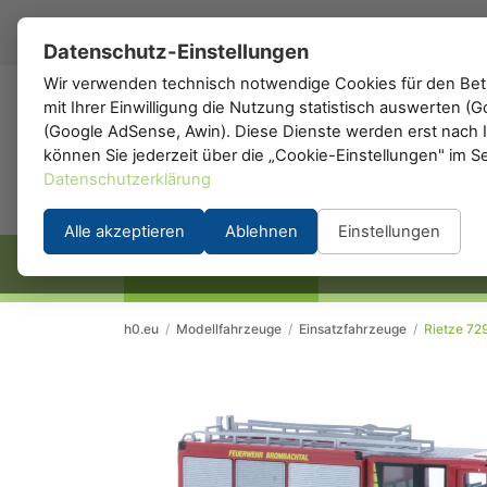
DE
▾
Datenschutz-Einstellungen
Wir verwenden technisch notwendige Cookies für den Betr
mit Ihrer Einwilligung die Nutzung statistisch auswerten 
h0
.de
(Google AdSense, Awin). Diese Dienste werden erst nach Ih
können Sie jederzeit über die „Cookie-Einstellungen" im S
Datenschutzerklärung
Alle akzeptieren
Ablehnen
Einstellungen
STARTSEITE
HERSTELLER
h0.eu
/
Modellfahrzeuge
/
Einsatzfahrzeuge
/
Rietze 72