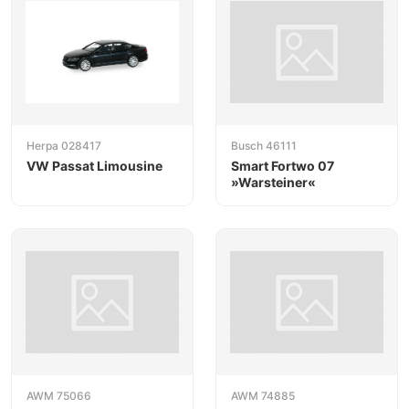
Herpa 028417
Busch 46111
VW Passat Limousine
Smart Fortwo 07
»Warsteiner«
AWM 75066
AWM 74885