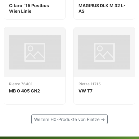
Citaro ´15 Postbus
MAGIRUS DLK M 32 L-
Wien Linie
AS
Rietze 76401
Rietze 11715
MB O 405 GN2
VW T7
Weitere H0-Produkte von Rietze →