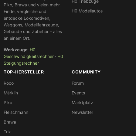
H0 Triebzüge
Piko, Brawa und vielen mehr.
H0 Modellautos
Finde, vergleiche und
entdecke Lokomotiven,
Waggons, Modellfahrzeuge,
Gebäude und Zubehör – alles
an einem Ort.
Werkzeuge:
H0
Geschwindigkeitsrechner
·
H0
Steigungsrechner
TOP-HERSTELLER
COMMUNITY
Roco
Forum
Märklin
Events
Piko
Marktplatz
Fleischmann
Newsletter
Brawa
Trix