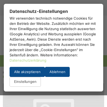
Registrieren
Anmelden
DE
▾
Datenschutz-Einstellungen
Wir verwenden technisch notwendige Cookies für
den Betrieb der Website. Zusätzlich möchten wir mit
h0
.de
Ihrer Einwilligung die Nutzung statistisch auswerten
(Google Analytics) und Werbung ausspielen (Google
AdSense, Awin). Diese Dienste werden erst nach
Ihrer Einwilligung geladen. Ihre Auswahl können Sie
jederzeit über die „Cookie-Einstellungen" im
Seitenfuß ändern. Weitere Informationen:
Datenschutzerklärung
Alle akzeptieren
Ablehnen
h0.eu
/
Modellfahrzeuge
/
PKW & Transporter
/
Rietze 21000: Audi A2 metallic - Farbbeispiel nicht verbindlich
Einstellungen