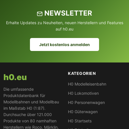
NEWSLETTER
Erhalte Updates zu Neuheiten, neuen Herstellern und Features
auf h0.eu
Jetzt kostenlos anmelden
KATEGORIEN
h0.eu
H0 Modelleisenbahn
Die umfassende
H0 Lokomotiven
Produktdatenbank für
Modellbahnen und Modellbau
H0 Personenwagen
im Maßstab H0 (1:87).
H0 Güterwagen
Durchsuche über 121.000
Produkte von 80 namhaften
H0 Startsets
Herstellern wie Roco, Märklin,