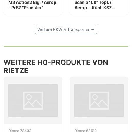
MB Actros2 Big. / Aerop.
Scania "09" Topl. /
- PrSZ "Prünster"
Aerop. - Kühl-KSZ
"Kok"
Weitere PKW & Transporter →
WEITERE H0-PRODUKTE VON
RIETZE
Rietze 73432
Rietze 68512