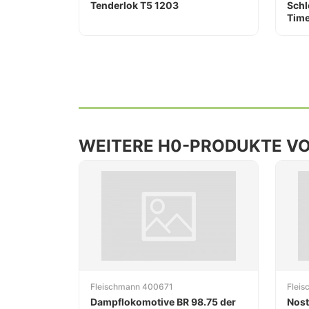
Tenderlok T5 1203
Schl
Time
WEITERE H0-PRODUKTE V
Fleischmann 400671
Flei
Dampflokomotive BR 98.75 der
Nost