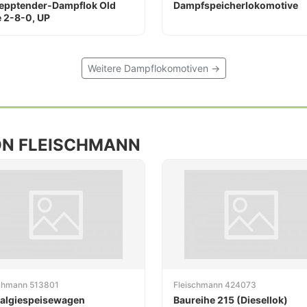
epptender-Dampflok Old
Dampfspeicherlokomotive
 2-8-0, UP
Weitere Dampflokomotiven →
ON FLEISCHMANN
schmann 513801
Fleischmann 424073
algiespeisewagen
Baureihe 215 (Diesellok)