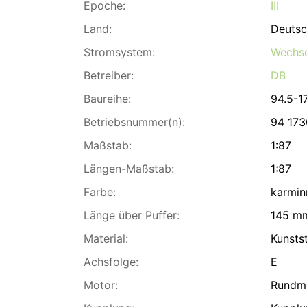
Epoche:
III
Land:
Deutsc
Stromsystem:
Wechse
Betreiber:
DB
Baureihe:
94.5-1
Betriebsnummer(n):
94 173
Maßstab:
1:87
Längen-Maßstab:
1:87
Farbe:
karmin
Länge über Puffer:
145 m
Material:
Kunsts
Achsfolge:
E
Motor:
Rundm