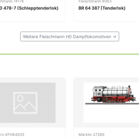
schmann 74174
Fleischmann 4063
0 478-7 (Schlepptenderlok)
BR 64 387 (Tenderlok)
Weitere Fleischmann H0 Dampflokomotiven →
arn ATH84925
Märklin 37289