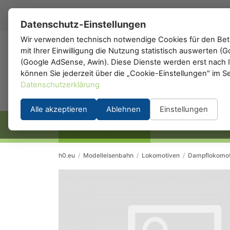
DE
▾
Datenschutz-Einstellungen
Wir verwenden technisch notwendige Cookies für den Betr
mit Ihrer Einwilligung die Nutzung statistisch auswerten 
h0
.de
(Google AdSense, Awin). Diese Dienste werden erst nach Ih
können Sie jederzeit über die „Cookie-Einstellungen" im S
Datenschutzerklärung
Alle akzeptieren
Ablehnen
Einstellungen
STARTSEITE
HERSTELLER
h0.eu
/
Modelleisenbahn
/
Lokomotiven
/
Dampflokomot