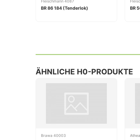
Fleischmann 4087
Flei
BR 86 184 (Tenderlok)
BR 5
ÄHNLICHE H0-PRODUKTE
Brawa 40003
Athe