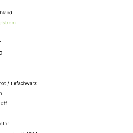
hland
lstrom
7
0
rot / tiefschwarz
m
toff
otor