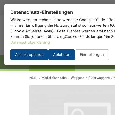
DE
▾
Datenschutz-Einstellungen
Wir verwenden technisch notwendige Cookies für den Betr
mit Ihrer Einwilligung die Nutzung statistisch auswerten 
h0
.de
(Google AdSense, Awin). Diese Dienste werden erst nach Ih
können Sie jederzeit über die „Cookie-Einstellungen" im S
Datenschutzerklärung
Alle akzeptieren
Ablehnen
Einstellungen
STARTSEITE
HERSTELLER
h0.eu
/
Modelleisenbahn
/
Waggons
/
Güterwaggons
/