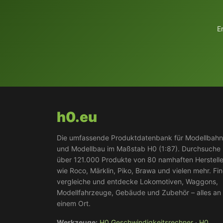
E
h0.eu
Die umfassende Produktdatenbank für Modellbah
und Modellbau im Maßstab H0 (1:87). Durchsuche
über 121.000 Produkte von 80 namhaften Herstell
wie Roco, Märklin, Piko, Brawa und vielen mehr. Fi
vergleiche und entdecke Lokomotiven, Waggons,
Modellfahrzeuge, Gebäude und Zubehör – alles an
einem Ort.
Werkzeuge:
H0 Geschwindigkeitsrechner
·
H0