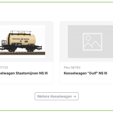
27725
Piko 58790
elwagen Staatsmijnen NS III
Kesselwagen "Gulf" NS III
Weitere Kesselwagen →