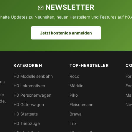
NEWSLETTER
rhalte Updates zu Neuheiten, neuen Herstellern und Features auf h0.
Jetzt kostenlos anmelden
KATEGORIEN
TOP-HERSTELLER
CO
H0 Modelleisenbahn
Roco
Fo
nen
H0 Lokomotiven
Märklin
Eve
ern
H0 Personenwagen
Piko
Mar
nde,
H0 Güterwagen
Fleischmann
New
H0 Startsets
Brawa
H0 Triebzüge
Trix