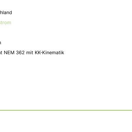
hland
strom
m
t NEM 362 mit KK-Kinematik