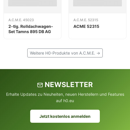
A.C.M.E. 45023
A.C.M.E. 52315
2-tlg. Rolldachwagen-
ACME 52315
Set Tamns 895 DB AG
Weitere H0-Produkte von A.C.M.E. →
NEWSLETTER
Erhalte Updates zu Neuheiten, neuen Herstellern und Features
auf h0.eu
Jetzt kostenlos anmelden