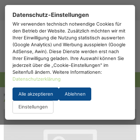
Registrieren
Anmelden
DE
▾
Datenschutz-Einstellungen
Wir verwenden technisch notwendige Cookies für
den Betrieb der Website. Zusätzlich möchten wir mit
h0
.de
Ihrer Einwilligung die Nutzung statistisch auswerten
(Google Analytics) und Werbung ausspielen (Google
AdSense, Awin). Diese Dienste werden erst nach
Ihrer Einwilligung geladen. Ihre Auswahl können Sie
jederzeit über die „Cookie-Einstellungen" im
Seitenfuß ändern. Weitere Informationen:
Datenschutzerklärung
Alle akzeptieren
Ablehnen
h0.eu
/
Modelleisenbahn
/
Waggons
/
Personenwaggons
/
A.C.M.E. 52316: IC/EC Großraumwagen 2. Klasse
Einstellungen