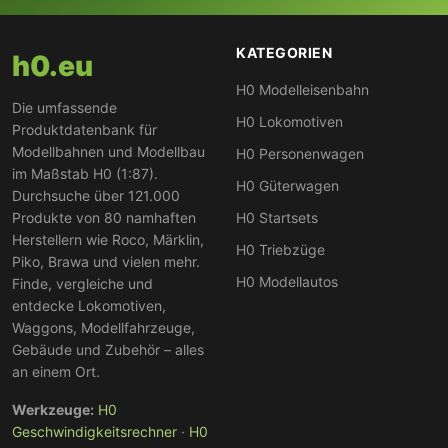
KATEGORIEN
h0.eu
H0 Modelleisenbahn
Die umfassende
H0 Lokomotiven
Produktdatenbank für
Modellbahnen und Modellbau
H0 Personenwagen
im Maßstab H0 (1:87).
H0 Güterwagen
Durchsuche über 121.000
Produkte von 80 namhaften
H0 Startsets
Herstellern wie Roco, Märklin,
H0 Triebzüge
Piko, Brawa und vielen mehr.
H0 Modellautos
Finde, vergleiche und
entdecke Lokomotiven,
Waggons, Modellfahrzeuge,
Gebäude und Zubehör – alles
an einem Ort.
Werkzeuge:
H0
Geschwindigkeitsrechner
·
H0