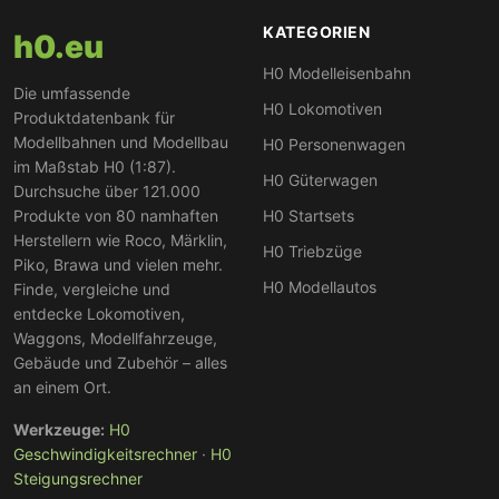
KATEGORIEN
h0.eu
H0 Modelleisenbahn
Die umfassende
H0 Lokomotiven
Produktdatenbank für
Modellbahnen und Modellbau
H0 Personenwagen
im Maßstab H0 (1:87).
H0 Güterwagen
Durchsuche über 121.000
Produkte von 80 namhaften
H0 Startsets
Herstellern wie Roco, Märklin,
H0 Triebzüge
Piko, Brawa und vielen mehr.
H0 Modellautos
Finde, vergleiche und
entdecke Lokomotiven,
Waggons, Modellfahrzeuge,
Gebäude und Zubehör – alles
an einem Ort.
Werkzeuge:
H0
Geschwindigkeitsrechner
·
H0
Steigungsrechner