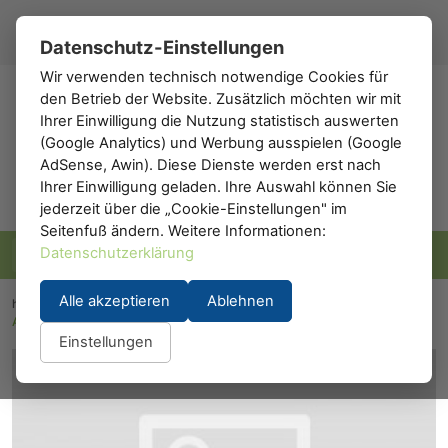
Registrieren
Anmelden
DE
▾
Datenschutz-Einstellungen
Wir verwenden technisch notwendige Cookies für
den Betrieb der Website. Zusätzlich möchten wir mit
h0
.de
Ihrer Einwilligung die Nutzung statistisch auswerten
(Google Analytics) und Werbung ausspielen (Google
AdSense, Awin). Diese Dienste werden erst nach
Ihrer Einwilligung geladen. Ihre Auswahl können Sie
jederzeit über die „Cookie-Einstellungen" im
Seitenfuß ändern. Weitere Informationen:
Datenschutzerklärung
Alle akzeptieren
Ablehnen
h0.eu
/
Modelleisenbahn
/
Waggons
/
Personenwaggons
/
A.C.M.E. 55060: ACME 55060
Einstellungen