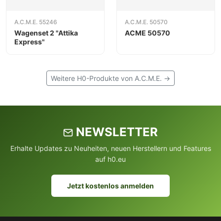
A.C.M.E. 55246
A.C.M.E. 50570
Wagenset 2 "Attika
ACME 50570
Express"
Weitere H0-Produkte von A.C.M.E. →
NEWSLETTER
Erhalte Updates zu Neuheiten, neuen Herstellern und Features
auf h0.eu
Jetzt kostenlos anmelden