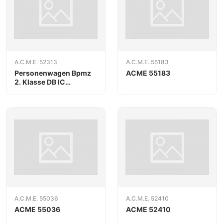
A.C.M.E. 52313
A.C.M.E. 55183
Personenwagen Bpmz
ACME 55183
2. Klasse DB IC
"Kinderland"
blau/creme
A.C.M.E. 55036
A.C.M.E. 52410
ACME 55036
ACME 52410