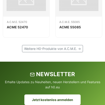
A.C.M.E. 52470
A.C.M.E. 55085
ACME 52470
ACME 55085
Weitere H0-Produkte von A.C.M.E. →
NEWSLETTER
Erhalte Updates zu Neuheiten, neuen Herstellern und Features
auf h0.eu
Jetzt kostenlos anmelden