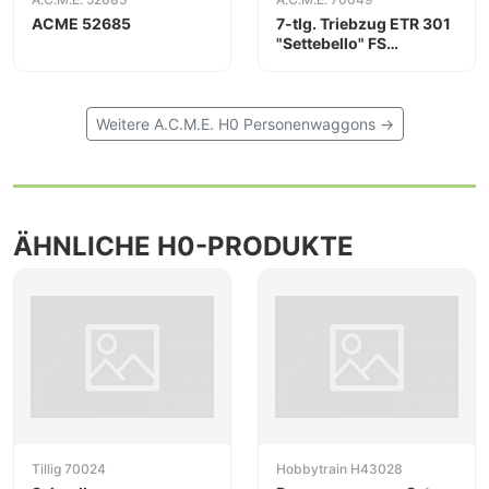
ACME 52685
7-tlg. Triebzug ETR 301
"Settebello" FS
Originalzustand
Weitere A.C.M.E. H0 Personenwaggons →
ÄHNLICHE H0-PRODUKTE
Tillig 70024
Hobbytrain H43028