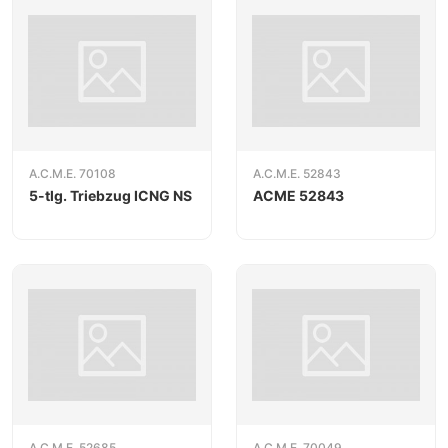
A.C.M.E. 70108
A.C.M.E. 52843
5-tlg. Triebzug ICNG NS
ACME 52843
A.C.M.E. 52685
A.C.M.E. 70049