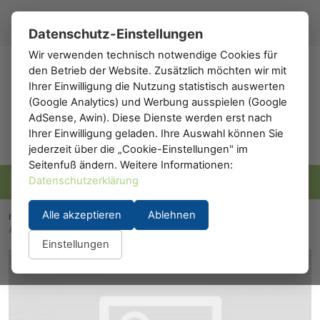
Registrieren
Anmelden
DE
▾
Datenschutz-Einstellungen
Wir verwenden technisch notwendige Cookies für
den Betrieb der Website. Zusätzlich möchten wir mit
h0
.de
Ihrer Einwilligung die Nutzung statistisch auswerten
(Google Analytics) und Werbung ausspielen (Google
AdSense, Awin). Diese Dienste werden erst nach
Ihrer Einwilligung geladen. Ihre Auswahl können Sie
jederzeit über die „Cookie-Einstellungen" im
Seitenfuß ändern. Weitere Informationen:
Datenschutzerklärung
Alle akzeptieren
Ablehnen
h0.eu
/
Modelleisenbahn
/
Waggons
/
Personenwaggons
/
A.C.M.E. 50746: Personenwagen Typ X mista 1./2. Klasse FS rosso fegato
Einstellungen