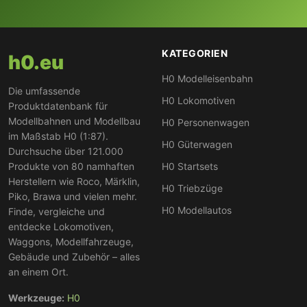
KATEGORIEN
h0.eu
H0 Modelleisenbahn
Die umfassende
H0 Lokomotiven
Produktdatenbank für
Modellbahnen und Modellbau
H0 Personenwagen
im Maßstab H0 (1:87).
H0 Güterwagen
Durchsuche über 121.000
Produkte von 80 namhaften
H0 Startsets
Herstellern wie Roco, Märklin,
H0 Triebzüge
Piko, Brawa und vielen mehr.
H0 Modellautos
Finde, vergleiche und
entdecke Lokomotiven,
Waggons, Modellfahrzeuge,
Gebäude und Zubehör – alles
an einem Ort.
Werkzeuge:
H0