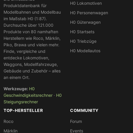
H0 Lokomotiven
Produktdatenbank für
Modellbahnen und Modellbau
H0 Personenwagen
im Maßstab H0 (1:87).
H0 Güterwagen
Durchsuche über 121.000
Produkte von 80 namhaften
H0 Startsets
Herstellern wie Roco, Märklin,
H0 Triebzüge
Piko, Brawa und vielen mehr.
H0 Modellautos
Finde, vergleiche und
entdecke Lokomotiven,
Waggons, Modellfahrzeuge,
Gebäude und Zubehör – alles
an einem Ort.
Werkzeuge:
H0
Geschwindigkeitsrechner
·
H0
Steigungsrechner
TOP-HERSTELLER
COMMUNITY
Roco
Forum
Märklin
Events