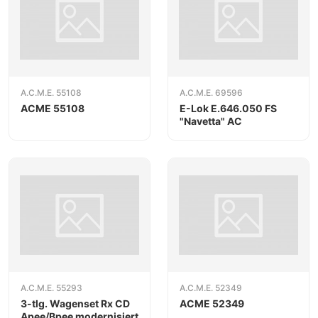
A.C.M.E. 55108
A.C.M.E. 69596
ACME 55108
E-Lok E.646.050 FS
"Navetta" AC
A.C.M.E. 55293
A.C.M.E. 52349
3-tlg. Wagenset Rx CD
ACME 52349
Apee/Bpee modernisiert