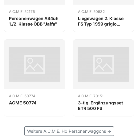
A.C.M.E. 52175
A.C.M.E. 50532
Personenwagen AB4üh
Liegewagen 2. Klasse
1./2. Klasse ÖBB "Jaffa"
FS Typ 1959 grigio
ardesia
A.C.M.E. 50774
A.C.M.E. 70151
ACME 50774
3-tlg. Ergänzungsset
ETR 500 FS
Weitere A.C.M.E. H0 Personenwaggons →