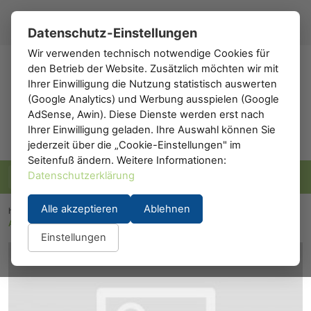
Registrieren
Anmelden
DE
▾
Datenschutz-Einstellungen
Wir verwenden technisch notwendige Cookies für
den Betrieb der Website. Zusätzlich möchten wir mit
h0
.de
Ihrer Einwilligung die Nutzung statistisch auswerten
(Google Analytics) und Werbung ausspielen (Google
AdSense, Awin). Diese Dienste werden erst nach
Ihrer Einwilligung geladen. Ihre Auswahl können Sie
jederzeit über die „Cookie-Einstellungen" im
Seitenfuß ändern. Weitere Informationen:
Datenschutzerklärung
Alle akzeptieren
Ablehnen
h0.eu
/
Modelleisenbahn
/
Waggons
/
Personenwaggons
/
A.C.M.E. 52245: Personenwagen Bm 2. Klasse DB blau/beige
Einstellungen