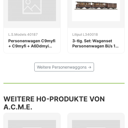
L.S.Models 40187
Liliput L340018
Personenwagen C9myfi
3-tlg. Set: Wagenset
+ C9myfi + A6Ddmyi
Personenwagen Bi/s 14
(ex A3B3Ddmyi)
& Bi/s 16 mit
Güterwagen Gwk/s
Zillertalbahn (H0e)
Weitere Personenwaggons →
WEITERE H0-PRODUKTE VON
A.C.M.E.