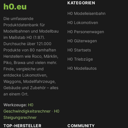
KATEGORIEN
h0.eu
H0 Modelleisenbahn
Die umfassende
H0 Lokomotiven
Produktdatenbank für
Modellbahnen und Modellbau
H0 Personenwagen
im Maßstab H0 (1:87).
H0 Güterwagen
Durchsuche über 121.000
Produkte von 80 namhaften
H0 Startsets
Herstellern wie Roco, Märklin,
H0 Triebzüge
Piko, Brawa und vielen mehr.
H0 Modellautos
Finde, vergleiche und
entdecke Lokomotiven,
Waggons, Modellfahrzeuge,
Gebäude und Zubehör – alles
an einem Ort.
Werkzeuge:
H0
Geschwindigkeitsrechner
·
H0
Steigungsrechner
TOP-HERSTELLER
COMMUNITY