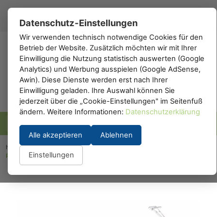
Registrieren
Anmelden
DE
▾
Datenschutz-Einstellungen
Wir verwenden technisch notwendige Cookies für den
Betrieb der Website. Zusätzlich möchten wir mit Ihrer
h0
.de
Einwilligung die Nutzung statistisch auswerten (Google
Analytics) und Werbung ausspielen (Google AdSense,
Awin). Diese Dienste werden erst nach Ihrer
Einwilligung geladen. Ihre Auswahl können Sie
jederzeit über die „Cookie-Einstellungen" im Seitenfuß
ändern. Weitere Informationen:
Datenschutzerklärung
Alle akzeptieren
Ablehnen
h0.eu
/
Modelleisenbahn
/
Lokomotiven
/
Elektrolokomotiven
/
Einstellungen
Piko 21605: Elektrolok Vectron Metrans VI