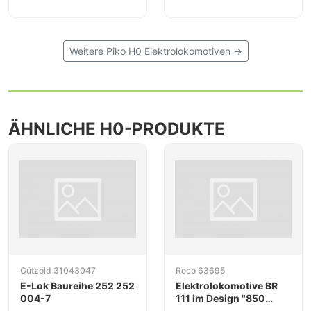
Weitere Piko H0 Elektrolokomotiven →
ÄHNLICHE H0-PRODUKTE
Gützold 31043047
Roco 63695
E-Lok Baureihe 252 252
Elektrolokomotive BR
004-7
111 im Design "850
Jahre München" der DB