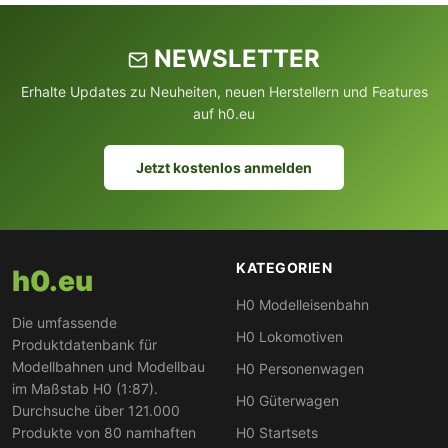
NEWSLETTER
Erhalte Updates zu Neuheiten, neuen Herstellern und Features
auf h0.eu
Jetzt kostenlos anmelden
KATEGORIEN
h0.eu
H0 Modelleisenbahn
Die umfassende
H0 Lokomotiven
Produktdatenbank für
Modellbahnen und Modellbau
H0 Personenwagen
im Maßstab H0 (1:87).
H0 Güterwagen
Durchsuche über 121.000
Produkte von 80 namhaften
H0 Startsets