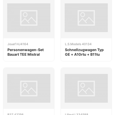
Jouef HJ4164
L.S.Models 40134
Personenwagen-Set
Schnellzugwagen Typ
Bauart TEE Mistral
GE + A10rtu + B11tu
R37 42256
Liliput L334588