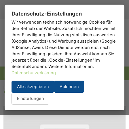
Registrieren
Anmelden
DE
▾
Datenschutz-Einstellungen
Wir verwenden technisch notwendige Cookies für
den Betrieb der Website. Zusätzlich möchten wir mit
h0
.de
Ihrer Einwilligung die Nutzung statistisch auswerten
(Google Analytics) und Werbung ausspielen (Google
AdSense, Awin). Diese Dienste werden erst nach
Ihrer Einwilligung geladen. Ihre Auswahl können Sie
jederzeit über die „Cookie-Einstellungen" im
Seitenfuß ändern. Weitere Informationen:
Datenschutzerklärung
Alle akzeptieren
Ablehnen
h0.eu
/
Modelleisenbahn
/
Waggons
/
Personenwaggons
/
Fleischmann 505901: Personenwagen 2. Klasse der "Bergheimer
Lokalbahn Aktiengesellschaft"
Einstellungen