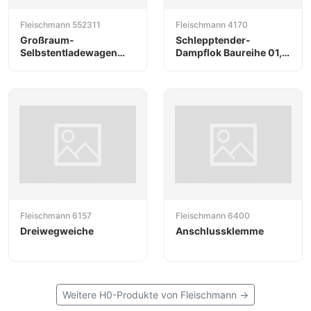
Fleischmann 552311
Fleischmann 4170
Großraum-
Schlepptender-
Selbstentladewagen
Dampflok Baureihe 01,
Bauart Falns der B-
DB
CARGO./SEA-rail
Fleischmann 6157
Fleischmann 6400
Dreiwegweiche
Anschlussklemme
Weitere H0-Produkte von Fleischmann →