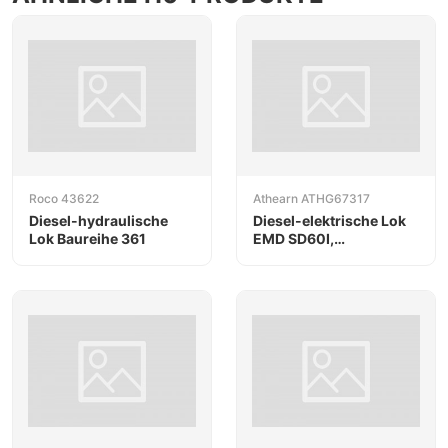
Roco 43622
Athearn ATHG67317
Diesel-hydraulische
Diesel-elektrische Lok
Lok Baureihe 361
EMD SD60I,
NS/Horsehead