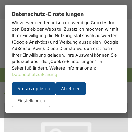
Registrieren
Anmelden
DE
▾
Datenschutz-Einstellungen
Wir verwenden technisch notwendige Cookies für
den Betrieb der Website. Zusätzlich möchten wir mit
h0
.de
Ihrer Einwilligung die Nutzung statistisch auswerten
(Google Analytics) und Werbung ausspielen (Google
AdSense, Awin). Diese Dienste werden erst nach
Ihrer Einwilligung geladen. Ihre Auswahl können Sie
jederzeit über die „Cookie-Einstellungen" im
Seitenfuß ändern. Weitere Informationen:
Datenschutzerklärung
Alle akzeptieren
Ablehnen
h0.eu
/
Modelleisenbahn
/
Lokomotiven
/
Diesellokomotiven
/
Fleischmann 50101: Eilzug mit Baureihe 216 Diesellok
Einstellungen