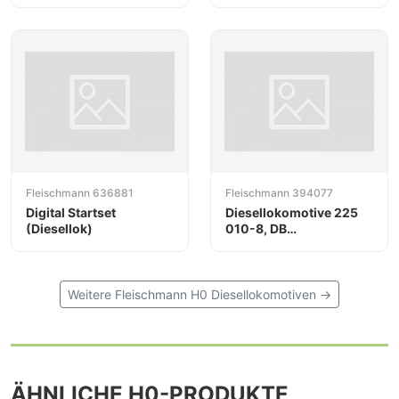
WestFrankenBahn (DB-
Regio)
Fleischmann 636881
Fleischmann 394077
Digital Startset
Diesellokomotive 225
(Diesellok)
010-8, DB
Bahnbaugruppe (DB
AG)
Weitere Fleischmann H0 Diesellokomotiven →
ÄHNLICHE H0-PRODUKTE