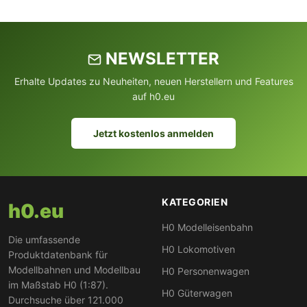
NEWSLETTER
Erhalte Updates zu Neuheiten, neuen Herstellern und Features
auf h0.eu
Jetzt kostenlos anmelden
KATEGORIEN
h0.eu
H0 Modelleisenbahn
Die umfassende
H0 Lokomotiven
Produktdatenbank für
Modellbahnen und Modellbau
H0 Personenwagen
im Maßstab H0 (1:87).
H0 Güterwagen
Durchsuche über 121.000