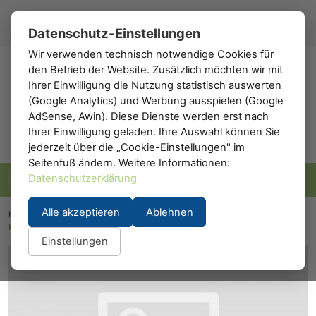
Registrieren
Anmelden
DE
▾
Datenschutz-Einstellungen
Wir verwenden technisch notwendige Cookies für
den Betrieb der Website. Zusätzlich möchten wir mit
h0
.de
Ihrer Einwilligung die Nutzung statistisch auswerten
(Google Analytics) und Werbung ausspielen (Google
AdSense, Awin). Diese Dienste werden erst nach
Ihrer Einwilligung geladen. Ihre Auswahl können Sie
jederzeit über die „Cookie-Einstellungen" im
Seitenfuß ändern. Weitere Informationen:
Datenschutzerklärung
Alle akzeptieren
Ablehnen
h0.eu
/
Modelleisenbahn
/
Lokomotiven
/
Elektrolokomotiven
/
Fleischmann 4382: Elektrolokomotive BR 151 der DB
Einstellungen