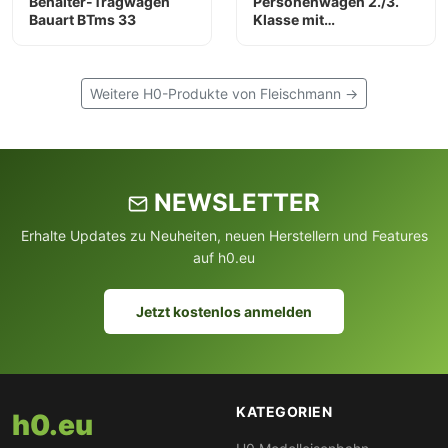
Behälter-Tragwagen
Personenwagen 2./3.
Bauart BTms 33
Klasse mit
Gefangenenabteil
Bauart BCi bay 10 der
K.Bay.Sts.B
Weitere H0-Produkte von Fleischmann →
NEWSLETTER
Erhalte Updates zu Neuheiten, neuen Herstellern und Features
auf h0.eu
Jetzt kostenlos anmelden
KATEGORIEN
h0.eu