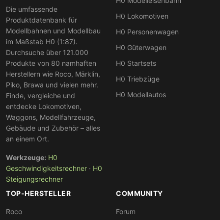
H0 Modelleisenbahn
Die umfassende
H0 Lokomotiven
Produktdatenbank für
Modellbahnen und Modellbau
H0 Personenwagen
im Maßstab H0 (1:87).
H0 Güterwagen
Durchsuche über 121.000
Produkte von 80 namhaften
H0 Startsets
Herstellern wie Roco, Märklin,
H0 Triebzüge
Piko, Brawa und vielen mehr.
H0 Modellautos
Finde, vergleiche und
entdecke Lokomotiven,
Waggons, Modellfahrzeuge,
Gebäude und Zubehör – alles
an einem Ort.
Werkzeuge:
H0
Geschwindigkeitsrechner
·
H0
Steigungsrechner
TOP-HERSTELLER
COMMUNITY
Roco
Forum