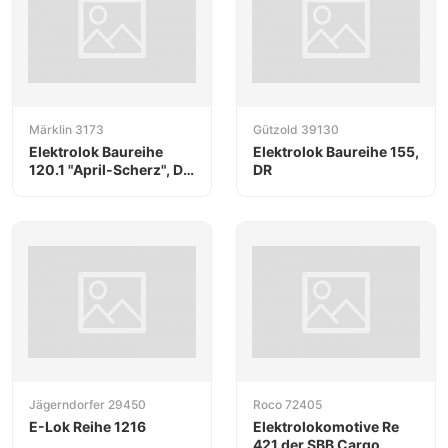
Märklin 3173
Gützold 39130
Elektrolok Baureihe
Elektrolok Baureihe 155,
120.1 "April-Scherz", DB
DR
Koll 93701
Jägerndorfer 29450
Roco 72405
E-Lok Reihe 1216
Elektrolokomotive Re
421 der SBB Cargo