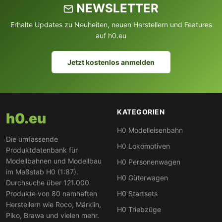
NEWSLETTER
Erhalte Updates zu Neuheiten, neuen Herstellern und Features
auf h0.eu
Jetzt kostenlos anmelden
KATEGORIEN
h0.eu
H0 Modelleisenbahn
Die umfassende
H0 Lokomotiven
Produktdatenbank für
Modellbahnen und Modellbau
H0 Personenwagen
im Maßstab H0 (1:87).
H0 Güterwagen
Durchsuche über 121.000
Produkte von 80 namhaften
H0 Startsets
Herstellern wie Roco, Märklin,
H0 Triebzüge
Piko, Brawa und vielen mehr.