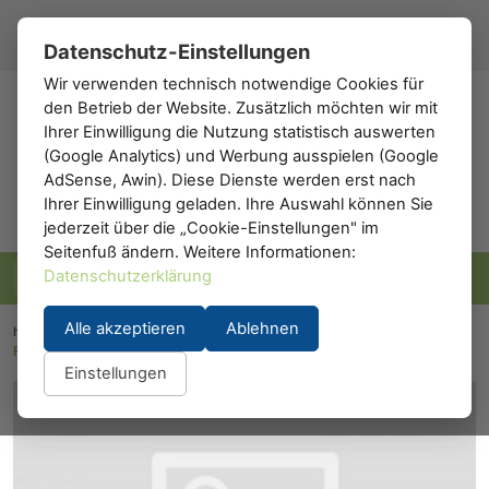
Registrieren
Anmelden
DE
▾
Datenschutz-Einstellungen
Wir verwenden technisch notwendige Cookies für
den Betrieb der Website. Zusätzlich möchten wir mit
h0
.de
Ihrer Einwilligung die Nutzung statistisch auswerten
(Google Analytics) und Werbung ausspielen (Google
AdSense, Awin). Diese Dienste werden erst nach
Ihrer Einwilligung geladen. Ihre Auswahl können Sie
jederzeit über die „Cookie-Einstellungen" im
Seitenfuß ändern. Weitere Informationen:
Datenschutzerklärung
Alle akzeptieren
Ablehnen
h0.eu
/
Modelleisenbahn
/
Lokomotiven
/
Elektrolokomotiven
/
Fleischmann 4352: Elektrolokomotive BR 120.1 der DB AG
Einstellungen