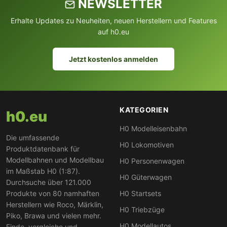
NEWSLETTER
Erhalte Updates zu Neuheiten, neuen Herstellern und Features
auf h0.eu
Jetzt kostenlos anmelden
KATEGORIEN
h0.eu
H0 Modelleisenbahn
Die umfassende
H0 Lokomotiven
Produktdatenbank für
Modellbahnen und Modellbau
H0 Personenwagen
im Maßstab H0 (1:87).
H0 Güterwagen
Durchsuche über 121.000
Produkte von 80 namhaften
H0 Startsets
Herstellern wie Roco, Märklin,
H0 Triebzüge
Piko, Brawa und vielen mehr.
H0 Modellautos
Finde, vergleiche und