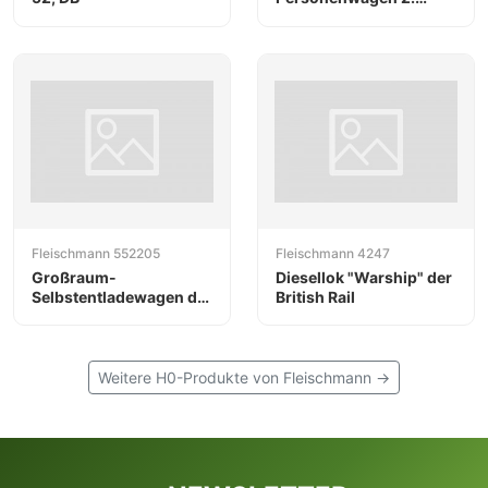
Klasse, Bauart B 3 ip
(BC 3i pr 05), der DR
Fleischmann 552205
Fleischmann 4247
Großraum-
Diesellok "Warship" der
Selbstentladewagen der
British Rail
PKP
Weitere H0-Produkte von Fleischmann →