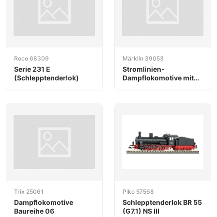
Roco 68309
Märklin 39053
Serie 231 E
Stromlinien-
(Schlepptenderlok)
Dampflokomotive mit
Schlepptender
Trix 25061
Piko 57568
Dampflokomotive
Schlepptenderlok BR 55
Baureihe 06
(G7.1) NS III