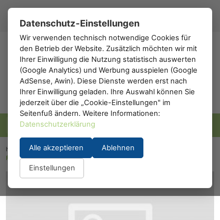
Registrieren
Anmelden
DE
▾
Datenschutz-Einstellungen
Wir verwenden technisch notwendige Cookies für
den Betrieb der Website. Zusätzlich möchten wir mit
h0
.de
Ihrer Einwilligung die Nutzung statistisch auswerten
(Google Analytics) und Werbung ausspielen (Google
AdSense, Awin). Diese Dienste werden erst nach
Ihrer Einwilligung geladen. Ihre Auswahl können Sie
jederzeit über die „Cookie-Einstellungen" im
Seitenfuß ändern. Weitere Informationen:
Datenschutzerklärung
Alle akzeptieren
Ablehnen
h0.eu
/
Modelleisenbahn
/
Lokomotiven
/
Dampflokomotiven
/
Fleischmann 408678: Dampflokomotive BR 86, DRG
Einstellungen