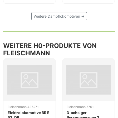
Weitere Dampflokomotiven →
WEITERE H0-PRODUKTE VON
FLEISCHMANN
Fleischmann 435271
Fleischmann 5761
Elektrolokomotive BR E
3-achsiger
52, DB
Personenwagen 2.