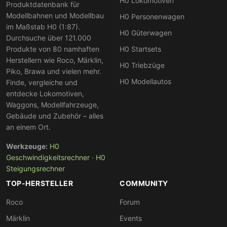
H0 Lokomotiven
Produktdatenbank für
Modellbahnen und Modellbau
H0 Personenwagen
im Maßstab H0 (1:87).
H0 Güterwagen
Durchsuche über 121.000
Produkte von 80 namhaften
H0 Startsets
Herstellern wie Roco, Märklin,
H0 Triebzüge
Piko, Brawa und vielen mehr.
H0 Modellautos
Finde, vergleiche und
entdecke Lokomotiven,
Waggons, Modellfahrzeuge,
Gebäude und Zubehör – alles
an einem Ort.
Werkzeuge:
H0
Geschwindigkeitsrechner
·
H0
Steigungsrechner
TOP-HERSTELLER
COMMUNITY
Roco
Forum
Märklin
Events