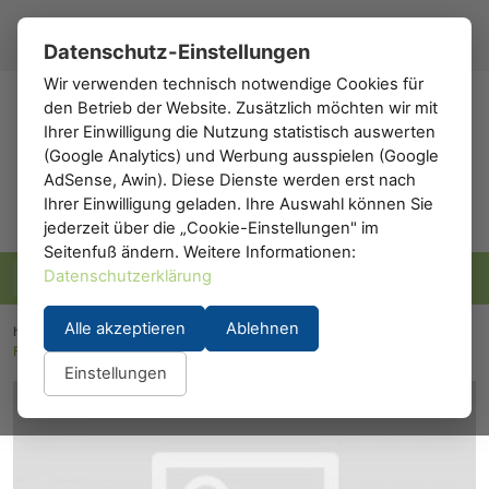
Registrieren
Anmelden
DE
▾
Datenschutz-Einstellungen
Wir verwenden technisch notwendige Cookies für
den Betrieb der Website. Zusätzlich möchten wir mit
h0
.de
Ihrer Einwilligung die Nutzung statistisch auswerten
(Google Analytics) und Werbung ausspielen (Google
AdSense, Awin). Diese Dienste werden erst nach
Ihrer Einwilligung geladen. Ihre Auswahl können Sie
jederzeit über die „Cookie-Einstellungen" im
Seitenfuß ändern. Weitere Informationen:
Datenschutzerklärung
Alle akzeptieren
Ablehnen
h0.eu
/
Modelleisenbahn
/
Lokomotiven
/
Dampflokomotiven
/
Fleischmann 4030: TENDERLOK BR91 DB
Einstellungen