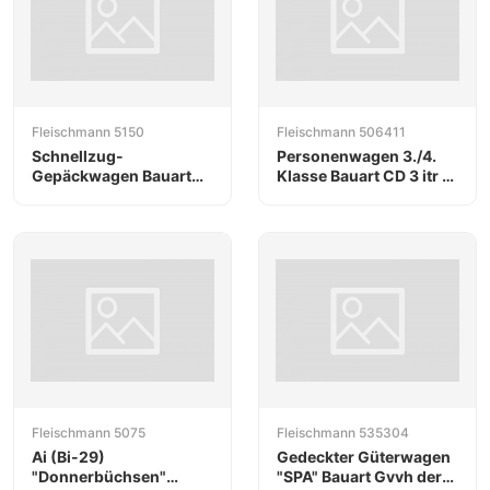
Fleischmann 5150
Fleischmann 506411
Schnellzug-
Personenwagen 3./4.
Gepäckwagen Bauart
Klasse Bauart CD 3 itr pr
Pw 4ü Pr04 der DRG
07a der DRG
Fleischmann 5075
Fleischmann 535304
Ai (Bi-29)
Gedeckter Güterwagen
"Donnerbüchsen"
"SPA" Bauart Gvvh der