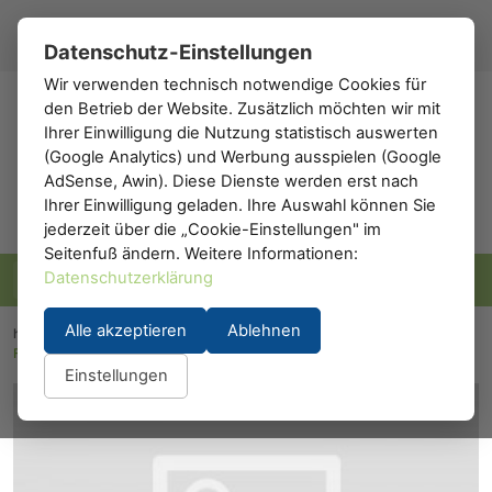
Registrieren
Anmelden
DE
▾
Datenschutz-Einstellungen
Wir verwenden technisch notwendige Cookies für
den Betrieb der Website. Zusätzlich möchten wir mit
h0
.de
Ihrer Einwilligung die Nutzung statistisch auswerten
(Google Analytics) und Werbung ausspielen (Google
AdSense, Awin). Diese Dienste werden erst nach
Ihrer Einwilligung geladen. Ihre Auswahl können Sie
jederzeit über die „Cookie-Einstellungen" im
Seitenfuß ändern. Weitere Informationen:
Datenschutzerklärung
Alle akzeptieren
Ablehnen
h0.eu
/
Modelleisenbahn
/
Lokomotiven
/
Dampflokomotiven
/
Fleischmann 394402: Gattung G3/4 (Schlepptenderlok)
Einstellungen