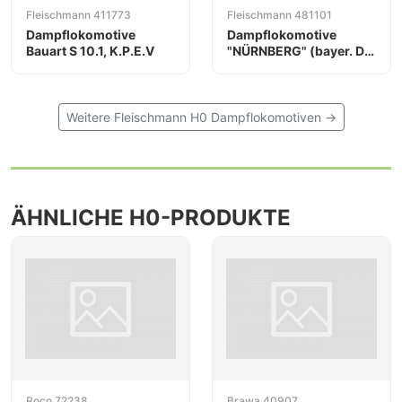
Fleischmann 411773
Fleischmann 481101
Dampflokomotive
Dampflokomotive
Bauart S 10.1, K.P.E.V
"NÜRNBERG" (bayer. D
VI) der Königlich
Bayerischen Staats-
Eisenbahnen
Weitere Fleischmann H0 Dampflokomotiven →
ÄHNLICHE H0-PRODUKTE
Roco 72238
Brawa 40907