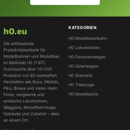
KATEGORIEN
h0.eu
H0 Modelleisenbahn
Die umfassende
H0 Lokomotiven
Produktdatenbank für
Modellbahnen und Modellbau
H0 Personenwagen
im Maßstab H0 (1:87).
H0 Güterwagen
Durchsuche über 121.000
Produkte von 80 namhaften
H0 Startsets
Herstellern wie Roco, Märklin,
H0 Triebzüge
Piko, Brawa und vielen mehr.
H0 Modellautos
Finde, vergleiche und
entdecke Lokomotiven,
Waggons, Modellfahrzeuge,
Gebäude und Zubehör – alles
an einem Ort.