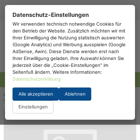
Registrieren
Anmelden
DE
▾
Datenschutz-Einstellungen
Wir verwenden technisch notwendige Cookies für
den Betrieb der Website. Zusätzlich möchten wir mit
h0
.de
Ihrer Einwilligung die Nutzung statistisch auswerten
(Google Analytics) und Werbung ausspielen (Google
AdSense, Awin). Diese Dienste werden erst nach
Ihrer Einwilligung geladen. Ihre Auswahl können Sie
jederzeit über die „Cookie-Einstellungen" im
Seitenfuß ändern. Weitere Informationen:
Datenschutzerklärung
Alle akzeptieren
Ablehnen
h0.eu
/
Modelleisenbahn
/
Lokomotiven
/
Dampflokomotiven
/
Fleischmann 1155: Schlepptenderlok Baureihe 55 (ehem. Preuss. G 8.1)
Einstellungen