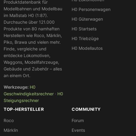
Produktdatenbank für
Modellbahnen und Modellbau
H0 Personenwagen
im Maßstab H0 (1:87).
H0 Güterwagen
Durchsuche über 121.000
Produkte von 80 namhaften
H0 Startsets
Herstellern wie Roco, Märklin,
H0 Triebzüge
Piko, Brawa und vielen mehr.
H0 Modellautos
Finde, vergleiche und
entdecke Lokomotiven,
Waggons, Modellfahrzeuge,
Gebäude und Zubehör – alles
an einem Ort.
Werkzeuge:
H0
Geschwindigkeitsrechner
·
H0
Steigungsrechner
TOP-HERSTELLER
COMMUNITY
Roco
Forum
Märklin
Events