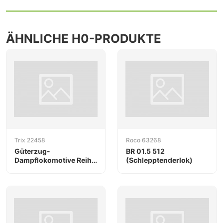
ÄHNLICHE H0-PRODUKTE
Trix 22458
Roco 63268
Güterzug-
BR 01.5 512
Dampflokomotive Reihe
(Schlepptenderlok)
G 12