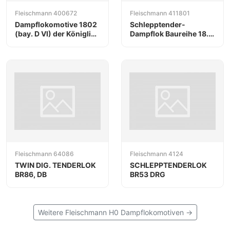
Fleischmann 400672
Fleischmann 411801
Dampflokomotive 1802
Schlepptender-
(bay. D VI) der Königlich
Dampflok Baureihe 18.6,
Bayerischen Staats-
DB
Eisenbahnen
Fleischmann 64086
Fleischmann 4124
TWIN DIG. TENDERLOK
SCHLEPPTENDERLOK
BR86, DB
BR53 DRG
Weitere Fleischmann H0 Dampflokomotiven →