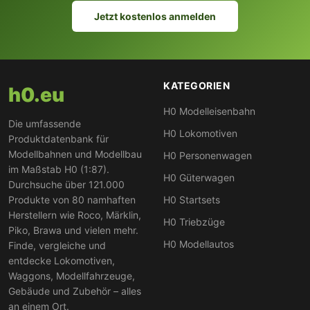
Jetzt kostenlos anmelden
KATEGORIEN
h0.eu
H0 Modelleisenbahn
Die umfassende
H0 Lokomotiven
Produktdatenbank für
Modellbahnen und Modellbau
H0 Personenwagen
im Maßstab H0 (1:87).
H0 Güterwagen
Durchsuche über 121.000
Produkte von 80 namhaften
H0 Startsets
Herstellern wie Roco, Märklin,
H0 Triebzüge
Piko, Brawa und vielen mehr.
H0 Modellautos
Finde, vergleiche und
entdecke Lokomotiven,
Waggons, Modellfahrzeuge,
Gebäude und Zubehör – alles
an einem Ort.