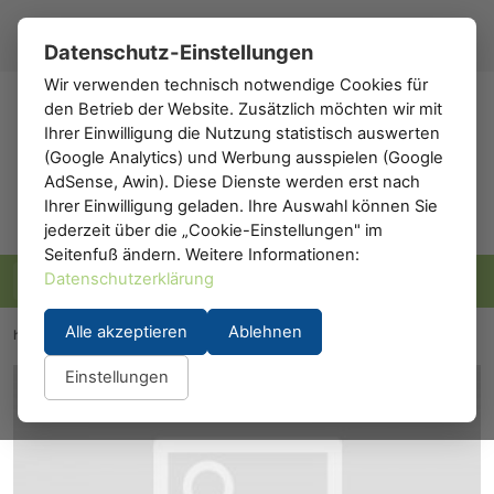
Registrieren
Anmelden
DE
▾
Datenschutz-Einstellungen
Wir verwenden technisch notwendige Cookies für
den Betrieb der Website. Zusätzlich möchten wir mit
h0
.de
Ihrer Einwilligung die Nutzung statistisch auswerten
(Google Analytics) und Werbung ausspielen (Google
AdSense, Awin). Diese Dienste werden erst nach
Ihrer Einwilligung geladen. Ihre Auswahl können Sie
jederzeit über die „Cookie-Einstellungen" im
Seitenfuß ändern. Weitere Informationen:
Datenschutzerklärung
Alle akzeptieren
Ablehnen
h0.eu
/
Gebäude
/
Wohnhäuser
/
Faller 194351: Klosterkirche
Einstellungen