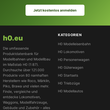
Jetzt kostenlos anmelden
KATEGORIEN
h0.eu
H0 Modelleisenbahn
Die umfassende
H0 Lokomotiven
Produktdatenbank für
Modellbahnen und Modellbau
H0 Personenwagen
im Maßstab H0 (1:87).
H0 Güterwagen
Durchsuche über 121.000
Produkte von 80 namhaften
H0 Startsets
Herstellern wie Roco, Märklin,
H0 Triebzüge
Piko, Brawa und vielen mehr.
H0 Modellautos
Finde, vergleiche und
entdecke Lokomotiven,
Waggons, Modellfahrzeuge,
Gebäude und Zubehör – alles