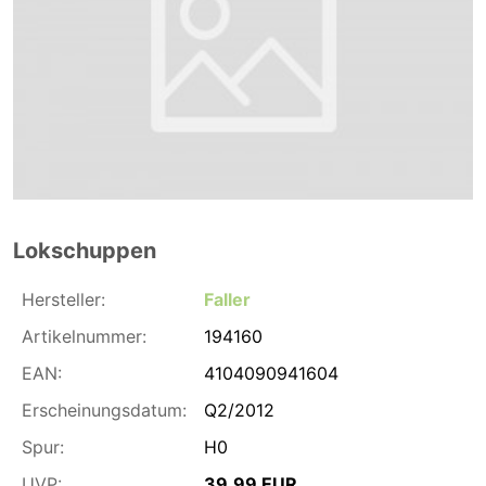
Lokschuppen
Hersteller:
Faller
Artikelnummer:
194160
EAN:
4104090941604
Erscheinungsdatum:
Q2/2012
Spur:
H0
UVP:
39,99 EUR