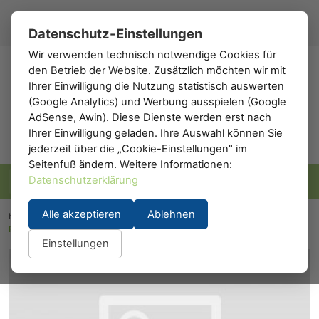
Registrieren
Anmelden
DE
▾
Datenschutz-Einstellungen
Wir verwenden technisch notwendige Cookies für
den Betrieb der Website. Zusätzlich möchten wir mit
h0
.de
Ihrer Einwilligung die Nutzung statistisch auswerten
(Google Analytics) und Werbung ausspielen (Google
AdSense, Awin). Diese Dienste werden erst nach
Ihrer Einwilligung geladen. Ihre Auswahl können Sie
jederzeit über die „Cookie-Einstellungen" im
Seitenfuß ändern. Weitere Informationen:
Datenschutzerklärung
Alle akzeptieren
Ablehnen
h0.eu
/
Gebäude
/
Bahngebäude
/
Lokschuppen & BW
/
Faller 194160: Lokschuppen
Einstellungen