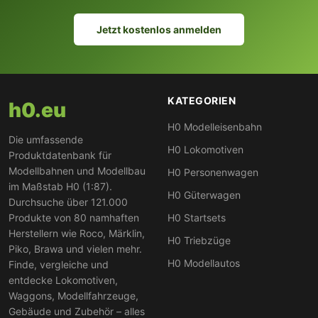
Jetzt kostenlos anmelden
KATEGORIEN
h0.eu
H0 Modelleisenbahn
Die umfassende
H0 Lokomotiven
Produktdatenbank für
Modellbahnen und Modellbau
H0 Personenwagen
im Maßstab H0 (1:87).
H0 Güterwagen
Durchsuche über 121.000
Produkte von 80 namhaften
H0 Startsets
Herstellern wie Roco, Märklin,
H0 Triebzüge
Piko, Brawa und vielen mehr.
H0 Modellautos
Finde, vergleiche und
entdecke Lokomotiven,
Waggons, Modellfahrzeuge,
Gebäude und Zubehör – alles