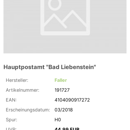
Hauptpostamt "Bad Liebenstein"
Hersteller:
Faller
Artikelnummer:
191727
EAN:
4104090917272
Erscheinungsdatum:
03/2018
Spur:
H0
UVP:
44,99 EUR