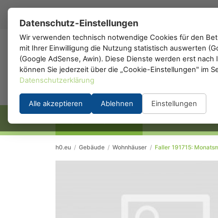
DE
▾
Datenschutz-Einstellungen
Wir verwenden technisch notwendige Cookies für den Betr
mit Ihrer Einwilligung die Nutzung statistisch auswerten 
h0
.de
(Google AdSense, Awin). Diese Dienste werden erst nach Ih
können Sie jederzeit über die „Cookie-Einstellungen" im S
Datenschutzerklärung
Alle akzeptieren
Ablehnen
Einstellungen
STARTSEITE
HERSTELLER
h0.eu
/
Gebäude
/
Wohnhäuser
/
Faller 191715: Monatsm