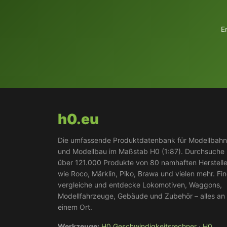
E
h0.eu
Die umfassende Produktdatenbank für Modellbah
und Modellbau im Maßstab H0 (1:87). Durchsuche
über 121.000 Produkte von 80 namhaften Herstell
wie Roco, Märklin, Piko, Brawa und vielen mehr. Fi
vergleiche und entdecke Lokomotiven, Waggons,
Modellfahrzeuge, Gebäude und Zubehör – alles an
einem Ort.
Werkzeuge:
H0 Geschwindigkeitsrechner
·
H0