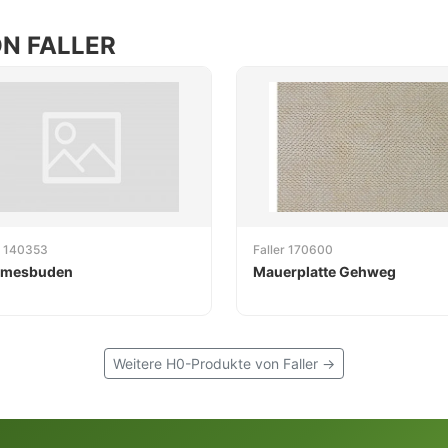
N FALLER
r 140353
Faller 170600
irmesbuden
Mauerplatte Gehweg
Weitere H0-Produkte von Faller →