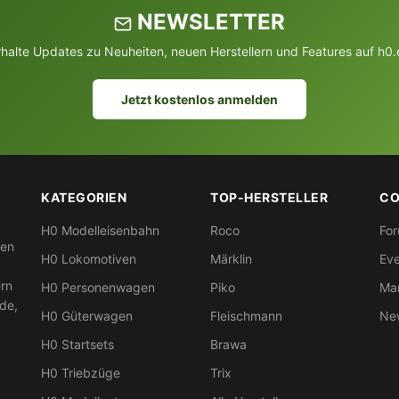
NEWSLETTER
rhalte Updates zu Neuheiten, neuen Herstellern und Features auf h0.
Jetzt kostenlos anmelden
KATEGORIEN
TOP-HERSTELLER
CO
H0 Modelleisenbahn
Roco
Fo
nen
H0 Lokomotiven
Märklin
Eve
ern
H0 Personenwagen
Piko
Mar
nde,
H0 Güterwagen
Fleischmann
New
H0 Startsets
Brawa
H0 Triebzüge
Trix