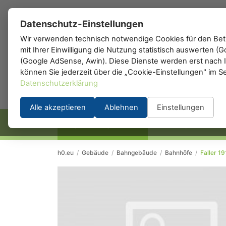
DE
▾
Datenschutz-Einstellungen
Wir verwenden technisch notwendige Cookies für den Betr
mit Ihrer Einwilligung die Nutzung statistisch auswerten 
h0
.de
(Google AdSense, Awin). Diese Dienste werden erst nach Ih
können Sie jederzeit über die „Cookie-Einstellungen" im S
Datenschutzerklärung
Alle akzeptieren
Ablehnen
Einstellungen
STARTSEITE
HERSTELLER
h0.eu
/
Gebäude
/
Bahngebäude
/
Bahnhöfe
/
Faller 1