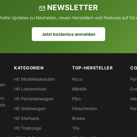
NEWSLETTER
rhalte Updates zu Neuheiten, neuen Herstellern und Features auf h0.
Jetzt kostenlos anmelden
KATEGORIEN
TOP-HERSTELLER
CO
H0 Modelleisenbahn
Roco
Fo
nen
H0 Lokomotiven
Märklin
Eve
ern
H0 Personenwagen
Piko
Mar
nde,
H0 Güterwagen
Fleischmann
New
H0 Startsets
Brawa
H0 Triebzüge
Trix