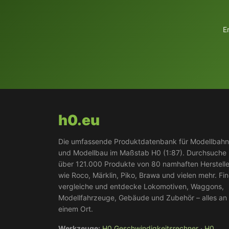
E
h0.eu
Die umfassende Produktdatenbank für Modellbah
und Modellbau im Maßstab H0 (1:87). Durchsuche
über 121.000 Produkte von 80 namhaften Herstell
wie Roco, Märklin, Piko, Brawa und vielen mehr. Fi
vergleiche und entdecke Lokomotiven, Waggons,
Modellfahrzeuge, Gebäude und Zubehör – alles an
einem Ort.
Werkzeuge:
H0 Geschwindigkeitsrechner
·
H0