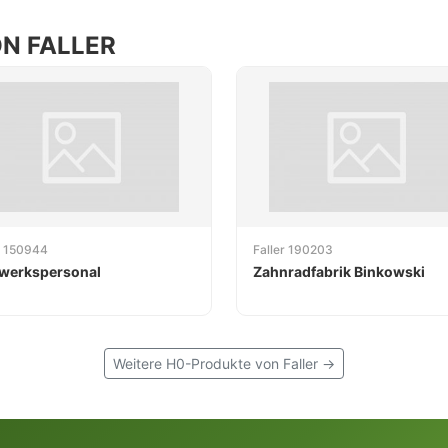
N FALLER
r 150944
Faller 190203
lwerkspersonal
Zahnradfabrik Binkowski
Weitere H0-Produkte von Faller →