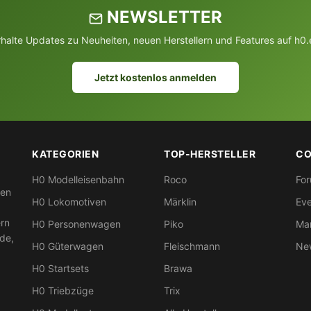
NEWSLETTER
rhalte Updates zu Neuheiten, neuen Herstellern und Features auf h0.
Jetzt kostenlos anmelden
KATEGORIEN
TOP-HERSTELLER
CO
H0 Modelleisenbahn
Roco
Fo
nen
H0 Lokomotiven
Märklin
Eve
ern
H0 Personenwagen
Piko
Mar
nde,
H0 Güterwagen
Fleischmann
New
H0 Startsets
Brawa
H0 Triebzüge
Trix