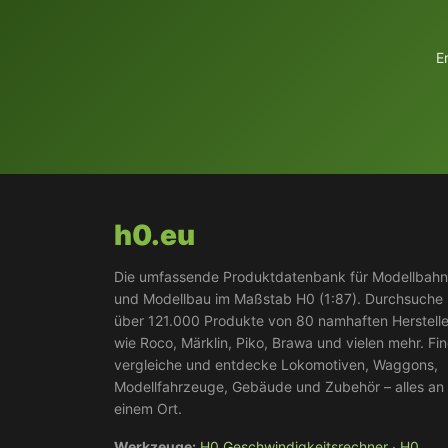
E
h0.eu
Die umfassende Produktdatenbank für Modellbah
und Modellbau im Maßstab H0 (1:87). Durchsuche
über 121.000 Produkte von 80 namhaften Herstell
wie Roco, Märklin, Piko, Brawa und vielen mehr. Fi
vergleiche und entdecke Lokomotiven, Waggons,
Modellfahrzeuge, Gebäude und Zubehör – alles an
einem Ort.
Werkzeuge:
H0 Geschwindigkeitsrechner
·
H0