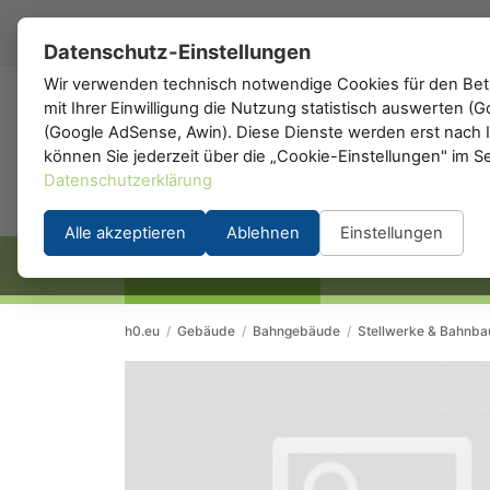
DE
▾
Datenschutz-Einstellungen
Wir verwenden technisch notwendige Cookies für den Betr
mit Ihrer Einwilligung die Nutzung statistisch auswerten 
h0
.de
(Google AdSense, Awin). Diese Dienste werden erst nach Ih
können Sie jederzeit über die „Cookie-Einstellungen" im S
Datenschutzerklärung
Alle akzeptieren
Ablehnen
Einstellungen
STARTSEITE
HERSTELLER
h0.eu
/
Gebäude
/
Bahngebäude
/
Stellwerke & Bahnba