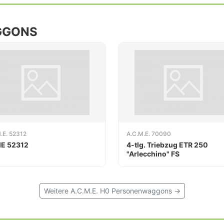
GGONS
.E. 52312
A.C.M.E. 70090
E 52312
4-tlg. Triebzug ETR 250
"Arlecchino" FS
Weitere A.C.M.E. H0 Personenwaggons →