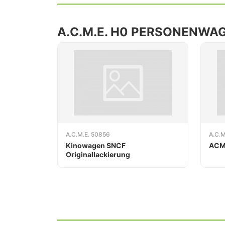
A.C.M.E. H0 PERSONENWA
A.C.M.E. 50856
A.C.M
Kinowagen SNCF
ACM
Originallackierung