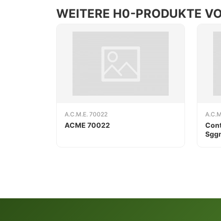
WEITERE H0-PRODUKTE VON
A.C.M.E. 70022
A.C.M
ACME 70022
Cont
Sgg