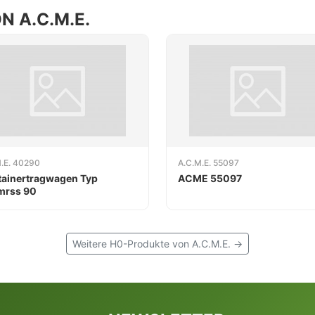
 A.C.M.E.
.E. 40290
A.C.M.E. 55097
ainertragwagen Typ
ACME 55097
mrss 90
Weitere H0-Produkte von A.C.M.E. →