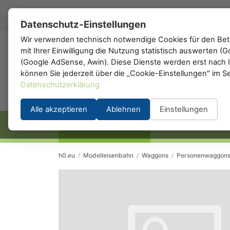
DE
▾
Datenschutz-Einstellungen
Wir verwenden technisch notwendige Cookies für den Betr
mit Ihrer Einwilligung die Nutzung statistisch auswerten 
h0
.de
(Google AdSense, Awin). Diese Dienste werden erst nach Ih
können Sie jederzeit über die „Cookie-Einstellungen" im S
Datenschutzerklärung
Alle akzeptieren
Ablehnen
Einstellungen
STARTSEITE
HERSTELLER
h0.eu
/
Modelleisenbahn
/
Waggons
/
Personenwaggon