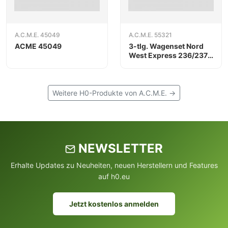
A.C.M.E. 45049
A.C.M.E. 55321
ACME 45049
3-tlg. Wagenset Nord
West Express 236/237
DB
Weitere H0-Produkte von A.C.M.E. →
NEWSLETTER
Erhalte Updates zu Neuheiten, neuen Herstellern und Features
auf h0.eu
Jetzt kostenlos anmelden