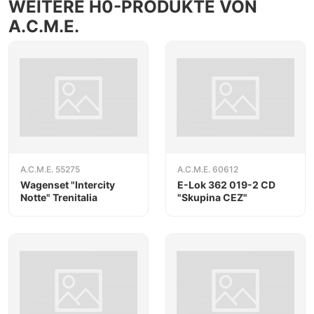
WEITERE H0-PRODUKTE VON
A.C.M.E.
A.C.M.E. 55275
A.C.M.E. 60612
Wagenset "Intercity
E-Lok 362 019-2 CD
Notte" Trenitalia
"Skupina CEZ"