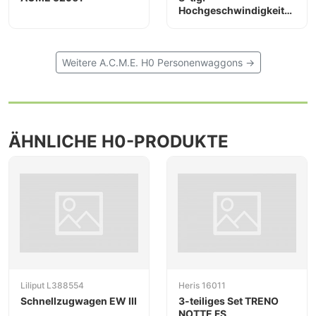
Hochgeschwindigkeitszug
Frecciarossa 1000
Milano-Paris
Weitere A.C.M.E. H0 Personenwaggons →
ÄHNLICHE H0-PRODUKTE
Liliput L388554
Heris 16011
Schnellzugwagen EW III
3-teiliges Set TRENO
NOTTE FS