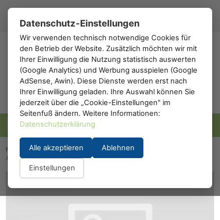
Registrieren
Anmelden
DE
▾
Datenschutz-Einstellungen
Wir verwenden technisch notwendige Cookies für
den Betrieb der Website. Zusätzlich möchten wir mit
h0
.de
Ihrer Einwilligung die Nutzung statistisch auswerten
(Google Analytics) und Werbung ausspielen (Google
AdSense, Awin). Diese Dienste werden erst nach
Ihrer Einwilligung geladen. Ihre Auswahl können Sie
jederzeit über die „Cookie-Einstellungen" im
Seitenfuß ändern. Weitere Informationen:
Datenschutzerklärung
Alle akzeptieren
Ablehnen
h0.eu
/
Modelleisenbahn
/
Waggons
/
Personenwaggons
/
A.C.M.E. 52841: ACME 52841
Einstellungen