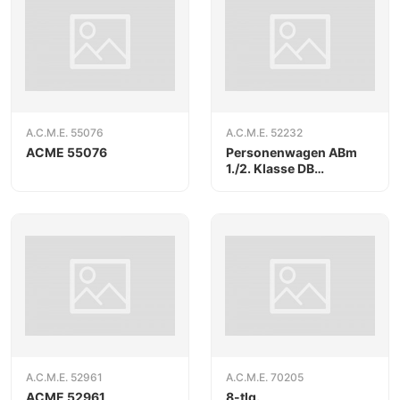
A.C.M.E. 55076
A.C.M.E. 52232
ACME 55076
Personenwagen ABm
1./2. Klasse DB
blau/beige
A.C.M.E. 52961
A.C.M.E. 70205
ACME 52961
8-tlg.