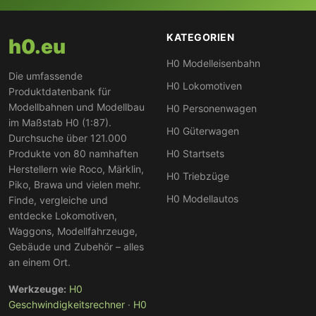
KATEGORIEN
h0.eu
H0 Modelleisenbahn
Die umfassende
H0 Lokomotiven
Produktdatenbank für
Modellbahnen und Modellbau
H0 Personenwagen
im Maßstab H0 (1:87).
H0 Güterwagen
Durchsuche über 121.000
Produkte von 80 namhaften
H0 Startsets
Herstellern wie Roco, Märklin,
H0 Triebzüge
Piko, Brawa und vielen mehr.
H0 Modellautos
Finde, vergleiche und
entdecke Lokomotiven,
Waggons, Modellfahrzeuge,
Gebäude und Zubehör – alles
an einem Ort.
Werkzeuge:
H0
Geschwindigkeitsrechner
·
H0