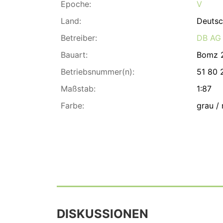
Epoche:
V
Land:
Deutsc
Betreiber:
DB AG
Bauart:
Bomz 
Betriebsnummer(n):
51 80 
Maßstab:
1:87
Farbe:
grau / 
DISKUSSIONEN