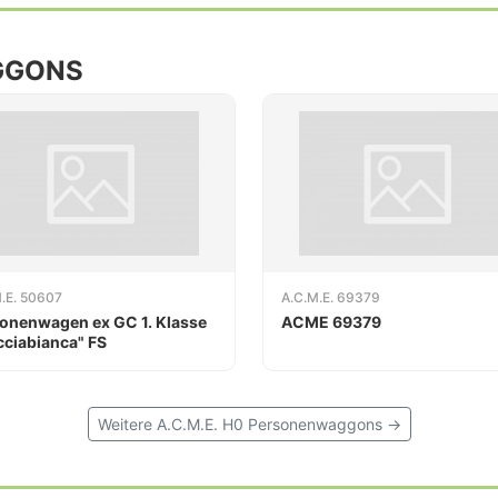
GGONS
.E. 50607
A.C.M.E. 69379
onenwagen ex GC 1. Klasse
ACME 69379
cciabianca" FS
Weitere A.C.M.E. H0 Personenwaggons →