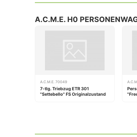
A.C.M.E. H0 PERSONENWA
A.C.M.E. 70049
A.C.M
7-tlg. Triebzug ETR 301
Pers
"Settebello" FS Originalzustand
"Fre