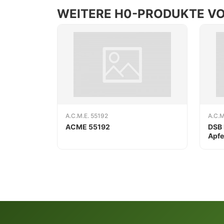
WEITERE H0-PRODUKTE VON
A.C.M.E. 55192
A.C.M
ACME 55192
DSB 
Apfe