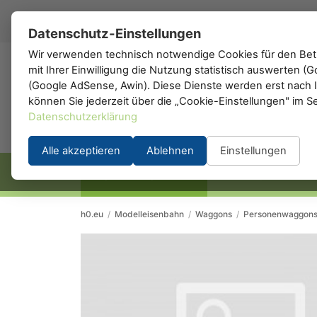
DE
▾
Datenschutz-Einstellungen
Wir verwenden technisch notwendige Cookies für den Betr
mit Ihrer Einwilligung die Nutzung statistisch auswerten 
h0
.de
(Google AdSense, Awin). Diese Dienste werden erst nach Ih
können Sie jederzeit über die „Cookie-Einstellungen" im S
Datenschutzerklärung
Alle akzeptieren
Ablehnen
Einstellungen
STARTSEITE
HERSTELLER
h0.eu
/
Modelleisenbahn
/
Waggons
/
Personenwaggon