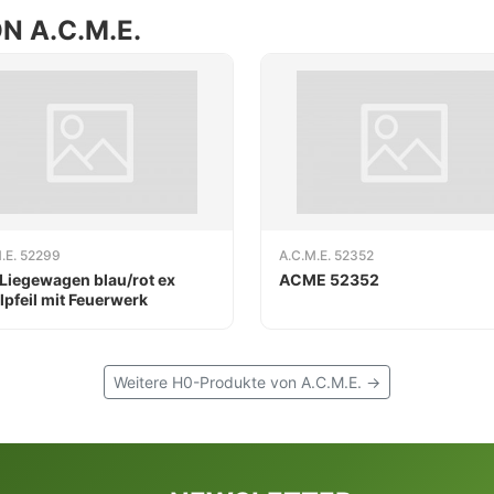
 A.C.M.E.
.E. 52299
A.C.M.E. 52352
Liegewagen blau/rot ex
ACME 52352
lpfeil mit Feuerwerk
Weitere H0-Produkte von A.C.M.E. →