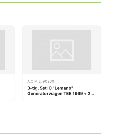
A.C.M.E. 90239
3-tlg. Set IC "Lemano"
Generatorwagen TEE 1969 + 2
Eurofima FS