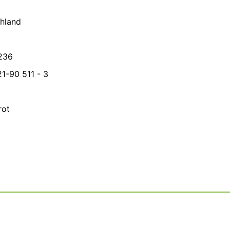
hland
236
21-90 511 - 3
rot