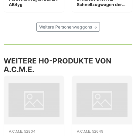
AB4yg
Schnellzugwagen der
DB
Weitere Personenwaggons →
WEITERE H0-PRODUKTE VON
A.C.M.E.
A.C.M.E. 52804
A.C.M.E. 52649