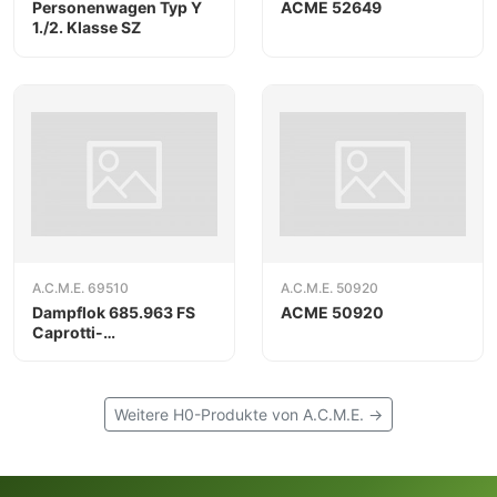
Personenwagen Typ Y
ACME 52649
1./2. Klasse SZ
A.C.M.E. 69510
A.C.M.E. 50920
Dampflok 685.963 FS
ACME 50920
Caprotti-
Ventilsteuerung AC
Weitere H0-Produkte von A.C.M.E. →