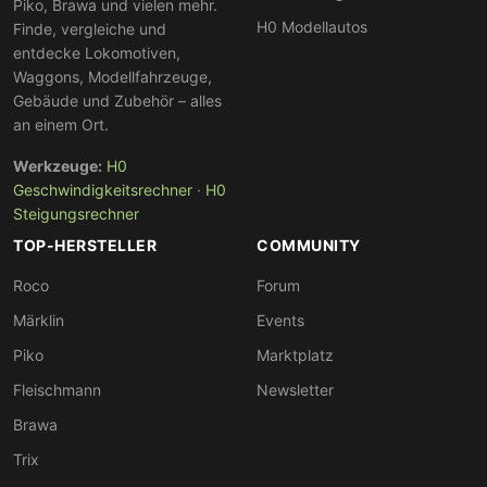
Piko, Brawa und vielen mehr.
H0 Modellautos
Finde, vergleiche und
entdecke Lokomotiven,
Waggons, Modellfahrzeuge,
Gebäude und Zubehör – alles
an einem Ort.
Werkzeuge:
H0
Geschwindigkeitsrechner
·
H0
Steigungsrechner
TOP-HERSTELLER
COMMUNITY
Roco
Forum
Märklin
Events
Piko
Marktplatz
Fleischmann
Newsletter
Brawa
Trix