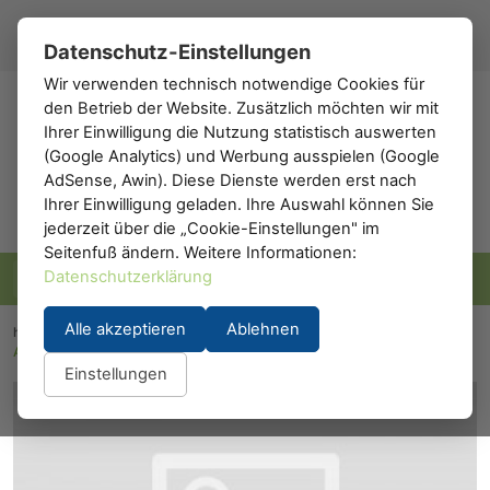
Registrieren
Anmelden
DE
▾
Datenschutz-Einstellungen
Wir verwenden technisch notwendige Cookies für
den Betrieb der Website. Zusätzlich möchten wir mit
h0
.de
Ihrer Einwilligung die Nutzung statistisch auswerten
(Google Analytics) und Werbung ausspielen (Google
AdSense, Awin). Diese Dienste werden erst nach
Ihrer Einwilligung geladen. Ihre Auswahl können Sie
jederzeit über die „Cookie-Einstellungen" im
Seitenfuß ändern. Weitere Informationen:
Datenschutzerklärung
Alle akzeptieren
Ablehnen
h0.eu
/
Modelleisenbahn
/
Waggons
/
Personenwaggons
/
A.C.M.E. 52613: IC/EC Abteilwagen 2. Klasse ÖBB
Einstellungen