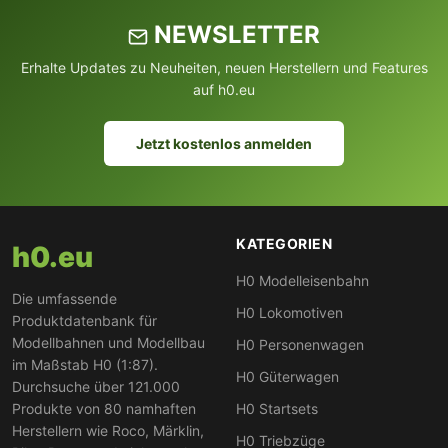
NEWSLETTER
Erhalte Updates zu Neuheiten, neuen Herstellern und Features
auf h0.eu
Jetzt kostenlos anmelden
KATEGORIEN
h0.eu
H0 Modelleisenbahn
Die umfassende
H0 Lokomotiven
Produktdatenbank für
Modellbahnen und Modellbau
H0 Personenwagen
im Maßstab H0 (1:87).
H0 Güterwagen
Durchsuche über 121.000
Produkte von 80 namhaften
H0 Startsets
Herstellern wie Roco, Märklin,
H0 Triebzüge