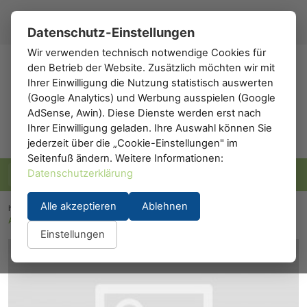
Registrieren
Anmelden
DE
▾
Datenschutz-Einstellungen
Wir verwenden technisch notwendige Cookies für
den Betrieb der Website. Zusätzlich möchten wir mit
h0
.de
Ihrer Einwilligung die Nutzung statistisch auswerten
(Google Analytics) und Werbung ausspielen (Google
AdSense, Awin). Diese Dienste werden erst nach
Ihrer Einwilligung geladen. Ihre Auswahl können Sie
jederzeit über die „Cookie-Einstellungen" im
Seitenfuß ändern. Weitere Informationen:
Datenschutzerklärung
Alle akzeptieren
Ablehnen
h0.eu
/
Modelleisenbahn
/
Waggons
/
Personenwaggons
/
A.C.M.E. 52458: ACME 52458
Einstellungen