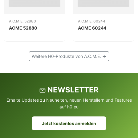
A.C.M.E. 52880
A.C.M.E. 60244
ACME 52880
ACME 60244
Weitere H0-Produkte von A.C.M.E. →
NEWSLETTER
Erhalte Updates zu Neuheiten, neuen Herstellern und Features
auf h0.eu
Jetzt kostenlos anmelden