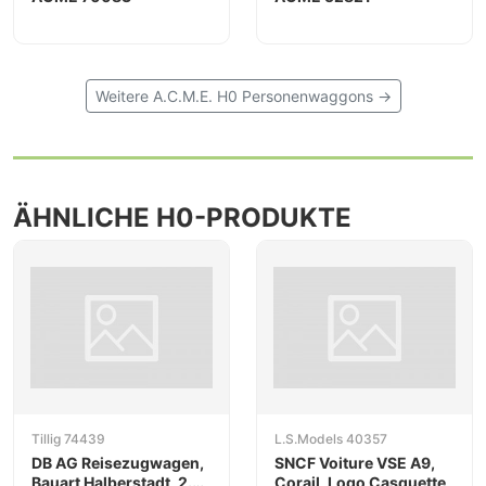
Weitere A.C.M.E. H0 Personenwaggons →
ÄHNLICHE H0-PRODUKTE
Tillig 74439
L.S.Models 40357
DB AG Reisezugwagen,
SNCF Voiture VSE A9,
Bauart Halberstadt, 2.
Corail, Logo Casquette