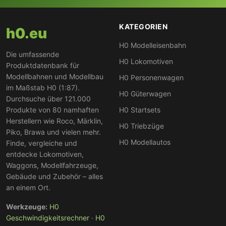
KATEGORIEN
h0.eu
H0 Modelleisenbahn
Die umfassende
H0 Lokomotiven
Produktdatenbank für
Modellbahnen und Modellbau
H0 Personenwagen
im Maßstab H0 (1:87).
H0 Güterwagen
Durchsuche über 121.000
Produkte von 80 namhaften
H0 Startsets
Herstellern wie Roco, Märklin,
H0 Triebzüge
Piko, Brawa und vielen mehr.
H0 Modellautos
Finde, vergleiche und
entdecke Lokomotiven,
Waggons, Modellfahrzeuge,
Gebäude und Zubehör – alles
an einem Ort.
Werkzeuge:
H0
Geschwindigkeitsrechner
·
H0