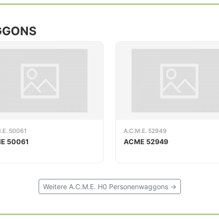
GGONS
.E. 50061
A.C.M.E. 52949
E 50061
ACME 52949
Weitere A.C.M.E. H0 Personenwaggons →