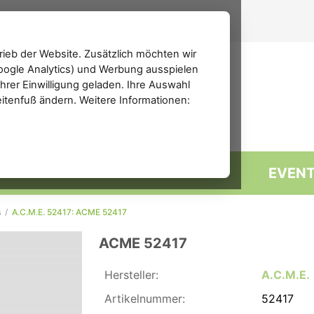
ieb der Website. Zusätzlich möchten wir
(Google Analytics) und Werbung ausspielen
rer Einwilligung geladen. Ihre Auswahl
eitenfuß ändern. Weitere Informationen:
MARKTPLATZ
FORUM
EVEN
s
/
A.C.M.E. 52417: ACME 52417
ACME 52417
Hersteller:
A.C.M.E.
Artikelnummer:
52417