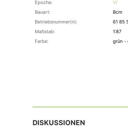
Epoche:
VI
Bauart:
Bcm
Betriebsnummer(n):
61 85 
Maßstab:
1:87
Farbe:
grün -
DISKUSSIONEN