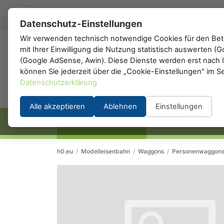
DE
▾
Datenschutz-Einstellungen
Wir verwenden technisch notwendige Cookies für den Betr
mit Ihrer Einwilligung die Nutzung statistisch auswerten 
h0
.de
(Google AdSense, Awin). Diese Dienste werden erst nach Ih
können Sie jederzeit über die „Cookie-Einstellungen" im S
Datenschutzerklärung
Alle akzeptieren
Ablehnen
Einstellungen
STARTSEITE
HERSTELLER
h0.eu
/
Modelleisenbahn
/
Waggons
/
Personenwaggon