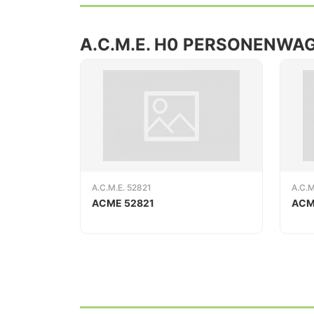
A.C.M.E. H0 PERSONENWA
A.C.M.E. 52821
A.C.M
ACME 52821
ACM