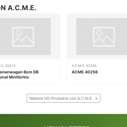
 A.C.M.E.
.E. 52473
A.C.M.E. 40256
sonenwagen Bom DB
ACME 40256
onal Minttürkis
Weitere H0-Produkte von A.C.M.E. →