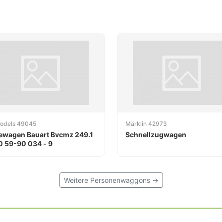
Models 49045
Märklin 42973
ewagen Bauart Bvcmz 249.1
Schnellzugwagen
0 59-90 034 - 9
Weitere Personenwaggons →