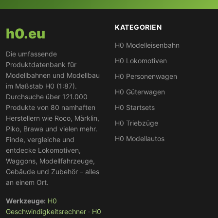
KATEGORIEN
h0.eu
H0 Modelleisenbahn
Die umfassende
H0 Lokomotiven
Produktdatenbank für
Modellbahnen und Modellbau
H0 Personenwagen
im Maßstab H0 (1:87).
H0 Güterwagen
Durchsuche über 121.000
Produkte von 80 namhaften
H0 Startsets
Herstellern wie Roco, Märklin,
H0 Triebzüge
Piko, Brawa und vielen mehr.
H0 Modellautos
Finde, vergleiche und
entdecke Lokomotiven,
Waggons, Modellfahrzeuge,
Gebäude und Zubehör – alles
an einem Ort.
Werkzeuge:
H0
Geschwindigkeitsrechner
·
H0