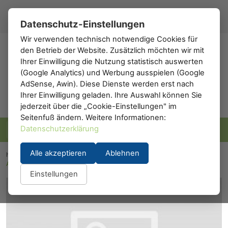
Registrieren
Anmelden
DE
▾
Datenschutz-Einstellungen
Wir verwenden technisch notwendige Cookies für
den Betrieb der Website. Zusätzlich möchten wir mit
h0
.de
Ihrer Einwilligung die Nutzung statistisch auswerten
(Google Analytics) und Werbung ausspielen (Google
AdSense, Awin). Diese Dienste werden erst nach
Ihrer Einwilligung geladen. Ihre Auswahl können Sie
jederzeit über die „Cookie-Einstellungen" im
Seitenfuß ändern. Weitere Informationen:
Datenschutzerklärung
Alle akzeptieren
Ablehnen
h0.eu
/
Modelleisenbahn
/
Waggons
/
A.C.M.E. 52372: TEN Schlafwagen, DB
Einstellungen