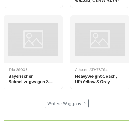
w/Load, C&NW #2 (4)
Trix 29003
Athearn ATH78794
Bayerischer
Heavyweight Coach,
Schnellzugwagen 3.
UP/Yellow & Gray
Klasse
Weitere Waggons →