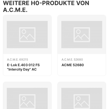
WEITERE H0-PRODUKTE VON
A.C.M.E.
A.C.M.E. 69215
A.C.M.E. 52680
E-Lok E.403 012 FS
ACME 52680
"Intercity Day" AC