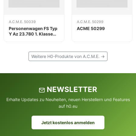
A.C.M.E. 50039
A.C.M.E. 50299
Personenwagen FS Typ
ACME 50299
Y Az 23.780 1. Klasse
grau/blau
Weitere H0-Produkte von A.C.M.E. →
NEWSLETTER
Erhalte Updates zu Neuheiten, neuen Herstellern und Features
auf h0.eu
Jetzt kostenlos anmelden