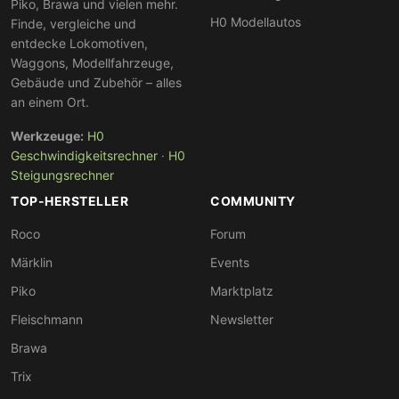
Piko, Brawa und vielen mehr.
H0 Modellautos
Finde, vergleiche und
entdecke Lokomotiven,
Waggons, Modellfahrzeuge,
Gebäude und Zubehör – alles
an einem Ort.
Werkzeuge:
H0
Geschwindigkeitsrechner
·
H0
Steigungsrechner
TOP-HERSTELLER
COMMUNITY
Roco
Forum
Märklin
Events
Piko
Marktplatz
Fleischmann
Newsletter
Brawa
Trix