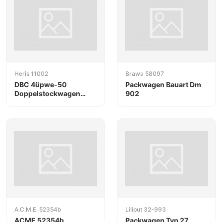
Heris 11002
Brawa 58097
DBC 4üpwe-50
Packwagen Bauart Dm
Doppelstockwagen
902
stahlblau/silber mit
Speiseraum
A.C.M.E. 52354b
Liliput 32-993
ACME 52354b
Packwagen Typ 27