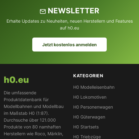
NEWSLETTER
Erhalte Updates zu Neuheiten, neuen Herstellern und Features
auf h0.eu
Jetzt kostenlos anmelden
KATEGORIEN
h0.eu
H0 Modelleisenbahn
Die umfassende
H0 Lokomotiven
Produktdatenbank für
Modellbahnen und Modellbau
H0 Personenwagen
im Maßstab H0 (1:87).
H0 Güterwagen
Durchsuche über 121.000
Produkte von 80 namhaften
H0 Startsets
Herstellern wie Roco, Märklin,
H0 Triebzüge