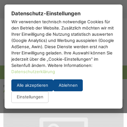
Registrieren
Anmelden
DE
▾
Datenschutz-Einstellungen
Wir verwenden technisch notwendige Cookies für
den Betrieb der Website. Zusätzlich möchten wir mit
h0
.de
Ihrer Einwilligung die Nutzung statistisch auswerten
(Google Analytics) und Werbung ausspielen (Google
AdSense, Awin). Diese Dienste werden erst nach
Ihrer Einwilligung geladen. Ihre Auswahl können Sie
jederzeit über die „Cookie-Einstellungen" im
Seitenfuß ändern. Weitere Informationen:
Datenschutzerklärung
Alle akzeptieren
Ablehnen
h0.eu
/
Modelleisenbahn
/
Waggons
/
Dienstwagen
/
Gepäckwagen
/
A.C.M.E. 52053: ACME 52053
Einstellungen