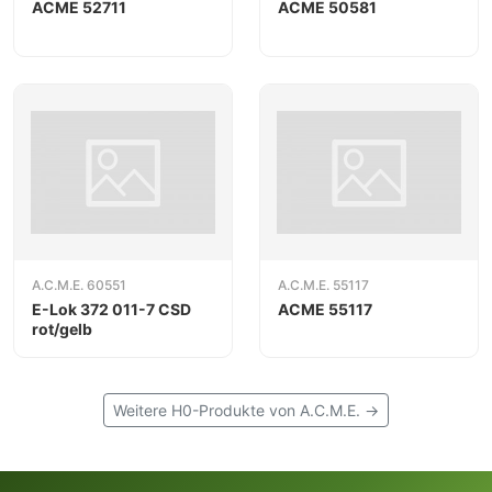
ACME 52711
ACME 50581
A.C.M.E. 60551
A.C.M.E. 55117
E-Lok 372 011-7 CSD
ACME 55117
rot/gelb
Weitere H0-Produkte von A.C.M.E. →