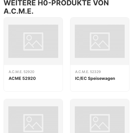
WEITERE H0-PRODUKTE VON
A.C.M.E.
A.C.M.E. 52920
A.C.M.E. 52329
ACME 52920
IC/EC Speisewagen