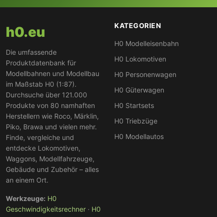
KATEGORIEN
h0.eu
H0 Modelleisenbahn
Die umfassende
H0 Lokomotiven
Produktdatenbank für
Modellbahnen und Modellbau
H0 Personenwagen
im Maßstab H0 (1:87).
H0 Güterwagen
Durchsuche über 121.000
Produkte von 80 namhaften
H0 Startsets
Herstellern wie Roco, Märklin,
H0 Triebzüge
Piko, Brawa und vielen mehr.
H0 Modellautos
Finde, vergleiche und
entdecke Lokomotiven,
Waggons, Modellfahrzeuge,
Gebäude und Zubehör – alles
an einem Ort.
Werkzeuge:
H0
Geschwindigkeitsrechner
·
H0