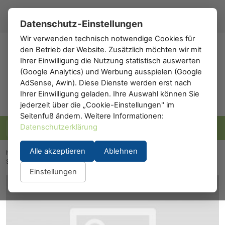
Registrieren
Anmelden
DE
▾
Datenschutz-Einstellungen
Wir verwenden technisch notwendige Cookies für
den Betrieb der Website. Zusätzlich möchten wir mit
h0
.de
Ihrer Einwilligung die Nutzung statistisch auswerten
(Google Analytics) und Werbung ausspielen (Google
AdSense, Awin). Diese Dienste werden erst nach
Ihrer Einwilligung geladen. Ihre Auswahl können Sie
jederzeit über die „Cookie-Einstellungen" im
Seitenfuß ändern. Weitere Informationen:
Datenschutzerklärung
Alle akzeptieren
Ablehnen
h0.eu
/
Modelleisenbahn
/
Waggons
/
Personenwaggons
/
Schlafwagen
/
A.C.M.E. 50966: ACME 50966
Einstellungen