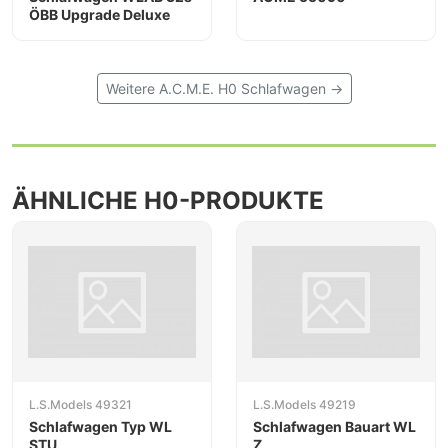
ÖBB Upgrade Deluxe
Weitere A.C.M.E. H0 Schlafwagen →
ÄHNLICHE H0-PRODUKTE
L.S.Models 49321
L.S.Models 49219
Schlafwagen Typ WL
Schlafwagen Bauart WL
STU
Z