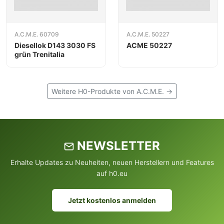
A.C.M.E. 60709
A.C.M.E. 50227
Diesellok D143 3030 FS
ACME 50227
grün Trenitalia
Weitere H0-Produkte von A.C.M.E. →
NEWSLETTER
Erhalte Updates zu Neuheiten, neuen Herstellern und Features
auf h0.eu
Jetzt kostenlos anmelden