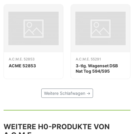
A.C.M.E. 52853
A.C.M.E. 55291
ACME 52853
3-tlg. Wagenset DSB
Nat Tog 594/595
Weitere Schlafwagen →
WEITERE H0-PRODUKTE VON