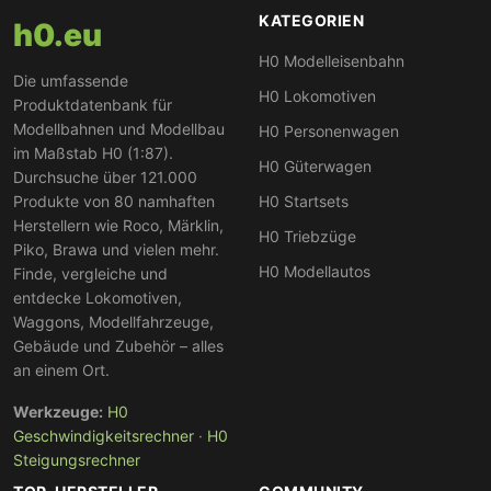
KATEGORIEN
h0.eu
H0 Modelleisenbahn
Die umfassende
H0 Lokomotiven
Produktdatenbank für
Modellbahnen und Modellbau
H0 Personenwagen
im Maßstab H0 (1:87).
H0 Güterwagen
Durchsuche über 121.000
Produkte von 80 namhaften
H0 Startsets
Herstellern wie Roco, Märklin,
H0 Triebzüge
Piko, Brawa und vielen mehr.
H0 Modellautos
Finde, vergleiche und
entdecke Lokomotiven,
Waggons, Modellfahrzeuge,
Gebäude und Zubehör – alles
an einem Ort.
Werkzeuge:
H0
Geschwindigkeitsrechner
·
H0
Steigungsrechner