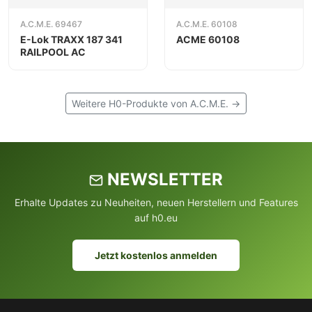
A.C.M.E. 69467
A.C.M.E. 60108
E-Lok TRAXX 187 341
ACME 60108
RAILPOOL AC
Weitere H0-Produkte von A.C.M.E. →
NEWSLETTER
Erhalte Updates zu Neuheiten, neuen Herstellern und Features
auf h0.eu
Jetzt kostenlos anmelden