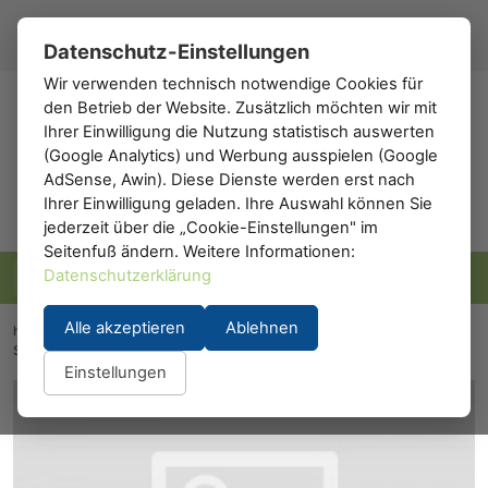
Registrieren
Anmelden
DE
▾
Datenschutz-Einstellungen
Wir verwenden technisch notwendige Cookies für
den Betrieb der Website. Zusätzlich möchten wir mit
h0
.de
Ihrer Einwilligung die Nutzung statistisch auswerten
(Google Analytics) und Werbung ausspielen (Google
AdSense, Awin). Diese Dienste werden erst nach
Ihrer Einwilligung geladen. Ihre Auswahl können Sie
jederzeit über die „Cookie-Einstellungen" im
Seitenfuß ändern. Weitere Informationen:
Datenschutzerklärung
Alle akzeptieren
Ablehnen
h0.eu
/
Modelleisenbahn
/
Waggons
/
Personenwaggons
/
Schlafwagen
/
A.C.M.E. 50591: ACME 50591
Einstellungen