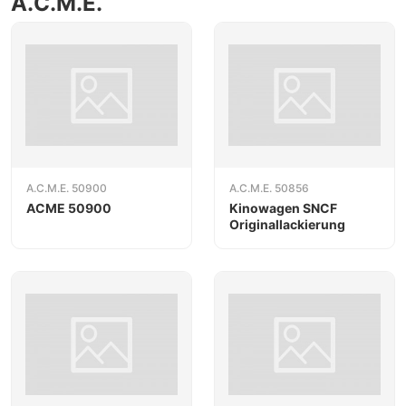
A.C.M.E.
A.C.M.E. 50900
A.C.M.E. 50856
ACME 50900
Kinowagen SNCF
Originallackierung