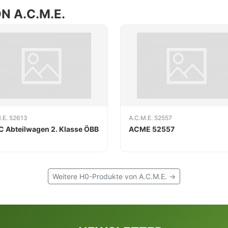
 A.C.M.E.
.E. 52613
A.C.M.E. 52557
C Abteilwagen 2. Klasse ÖBB
ACME 52557
Weitere H0-Produkte von A.C.M.E. →