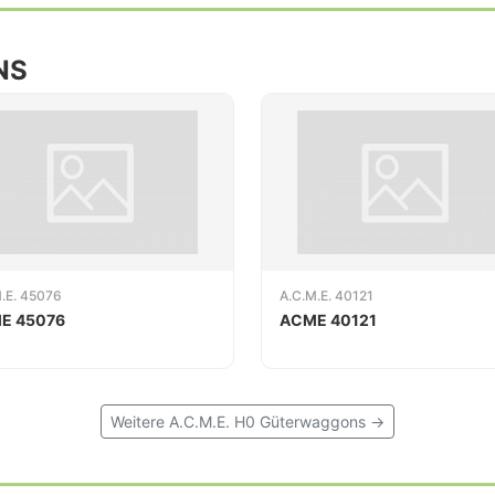
NS
.E. 45076
A.C.M.E. 40121
E 45076
ACME 40121
Weitere A.C.M.E. H0 Güterwaggons →