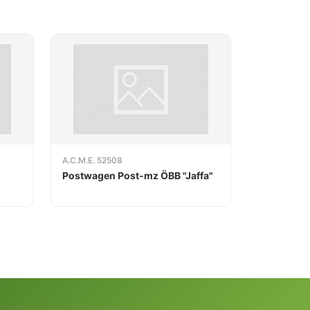
A.C.M.E. 52508
Postwagen Post-mz ÖBB "Jaffa"