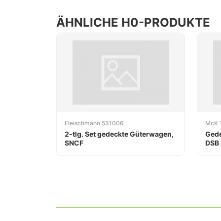
ÄHNLICHE H0-PRODUKTE
Fleischmann 531006
McK 
2-tlg. Set gedeckte Güterwagen,
Gede
SNCF
DSB