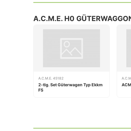
A.C.M.E. H0 GÜTERWAGGO
A.C.M.E. 45182
A.C.M
2-tlg. Set Güterwagen Typ Ekkm
ACM
FS