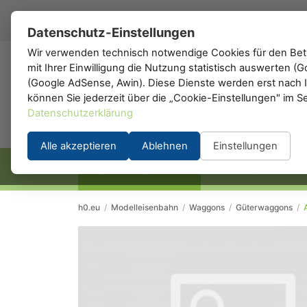
DE
▾
Datenschutz-Einstellungen
Wir verwenden technisch notwendige Cookies für den Betr
mit Ihrer Einwilligung die Nutzung statistisch auswerten 
h0
.de
(Google AdSense, Awin). Diese Dienste werden erst nach Ih
können Sie jederzeit über die „Cookie-Einstellungen" im S
Datenschutzerklärung
Alle akzeptieren
Ablehnen
Einstellungen
STARTSEITE
HERSTELLER
h0.eu
/
Modelleisenbahn
/
Waggons
/
Güterwaggons
/