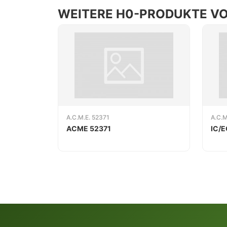
WEITERE H0-PRODUKTE VON
A.C.M.E. 52371
A.C.M
ACME 52371
IC/E