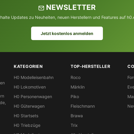
NEWSLETTER
rhalte Updates zu Neuheiten, neuen Herstellern und Features auf h0.
Jetzt kostenlos anmelden
KATEGORIEN
TOP-HERSTELLER
CO
H0 Modelleisenbahn
Roco
Fo
nen
H0 Lokomotiven
Märklin
Eve
ern
H0 Personenwagen
Piko
Mar
nde,
H0 Güterwagen
Fleischmann
New
H0 Startsets
Brawa
H0 Triebzüge
Trix