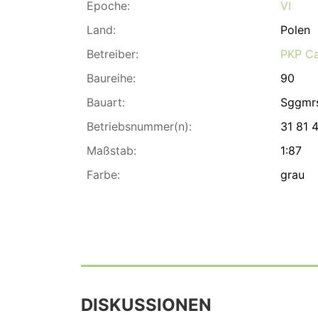
Epoche:
VI
Land:
Polen
Betreiber:
PKP C
Baureihe:
90
Bauart:
Sggmr
Betriebsnummer(n):
31 81 
Maßstab:
1:87
Farbe:
grau
DISKUSSIONEN