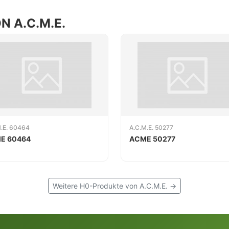
 A.C.M.E.
M.E. 60464
A.C.M.E. 50277
E 60464
ACME 50277
Weitere H0-Produkte von A.C.M.E. →