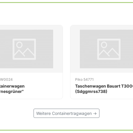
 W0024
Piko 54771
tainerwagen
Taschenwagen Bauart T300
nesgrüner"
(Sdggmrss738)
Weitere Containertragwagen →