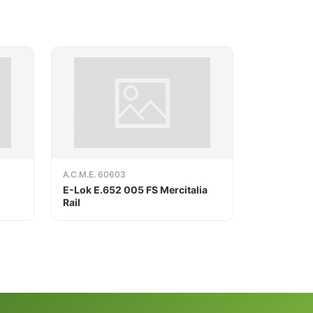
A.C.M.E. 60603
E-Lok E.652 005 FS Mercitalia
Rail