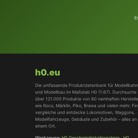
E
h0.eu
Die umfassende Produktdatenbank für Modellbah
und Modellbau im Maßstab H0 (1:87). Durchsuche
über 121.000 Produkte von 80 namhaften Herstell
wie Roco, Märklin, Piko, Brawa und vielen mehr. Fi
vergleiche und entdecke Lokomotiven, Waggons,
Modellfahrzeuge, Gebäude und Zubehör – alles an
einem Ort.
Werkzeuge:
H0 Geschwindigkeitsrechner
·
H0