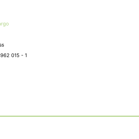
argo
ss
4962 015 - 1