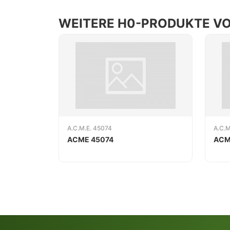
WEITERE H0-PRODUKTE VON
A.C.M.E. 45074
A.C.
ACME 45074
ACM