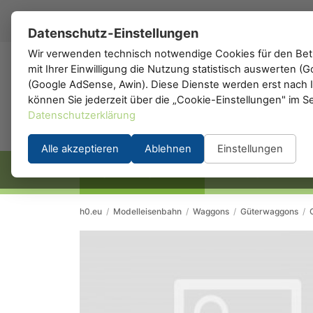
DE
▾
Datenschutz-Einstellungen
Wir verwenden technisch notwendige Cookies für den Betr
mit Ihrer Einwilligung die Nutzung statistisch auswerten 
h0
.de
(Google AdSense, Awin). Diese Dienste werden erst nach Ih
können Sie jederzeit über die „Cookie-Einstellungen" im S
Datenschutzerklärung
Alle akzeptieren
Ablehnen
Einstellungen
STARTSEITE
HERSTELLER
h0.eu
/
Modelleisenbahn
/
Waggons
/
Güterwaggons
/